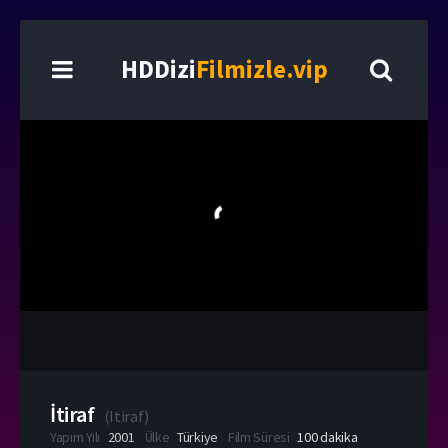
HDDizi
Filmizle.vip
İtiraf
(
Itiraf
)
Yapım Yılı
2001
Ülke
Türkiye
Film Süresi
100 dakika