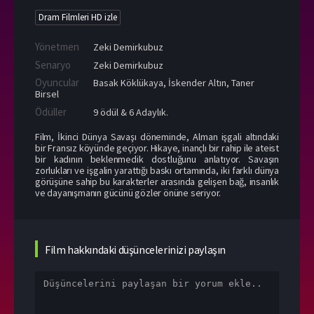
Dram Filmleri HD izle
Yönetmen
Zeki Demirkubuz
Senaryo
Zeki Demirkubuz
Oyuncular
Basak Köklükaya
,
İskender Altın
,
Taner
Birsel
Ödüller
9 ödül & 6 Adaylık.
Film, İkinci Dünya Savaşı döneminde, Alman işgali altındaki
bir Fransız köyünde geçiyor. Hikaye, inançlı bir rahip ile ateist
bir kadının beklenmedik dostluğunu anlatıyor. Savaşın
zorlukları ve işgalin yarattığı baskı ortamında, iki farklı dünya
görüşüne sahip bu karakterler arasında gelişen bağ, insanlık
ve dayanışmanın gücünü gözler önüne seriyor.
Film hakkındaki düşüncelerinizi paylaşın