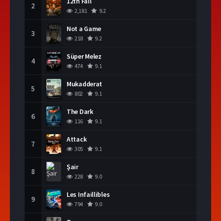
12th Fail
2
2,181
9.2
Not a Game
3
218
9.2
Süper Melez
4
474
9.1
Mukadderat
5
802
9.1
The Dark
6
116
9.1
Attack
7
305
9.1
Şair
8
228
9.0
Les Infaillibles
9
794
9.0