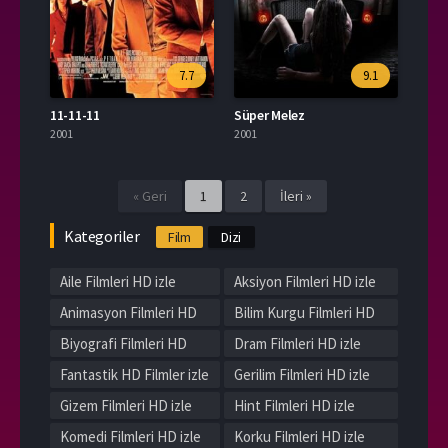
7.7
9.1
11-11-11
Süper Melez
2001
2001
« Geri
1
2
İleri »
Kategoriler
Film
Dizi
Aile Filmleri HD izle
Aksiyon Filmleri HD izle
Animasyon Filmleri HD
Bilim Kurgu Filmleri HD
izle
izle
Biyografi Filmleri HD
Dram Filmleri HD izle
izle
Fantastik HD Filmler izle
Gerilim Filmleri HD izle
Gizem Filmleri HD izle
Hint Filmleri HD izle
Komedi Filmleri HD izle
Korku Filmleri HD izle