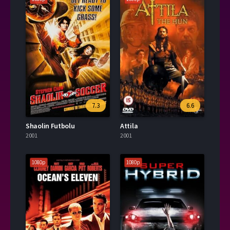
7.3
6.6
Shaolin Futbolu
Attila
2001
2001
1080p
1080p