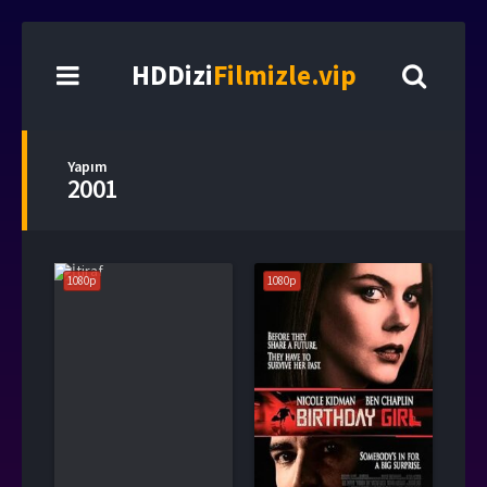
HDDizi
Filmizle.vip
Yapım
2001
1080p
1080p