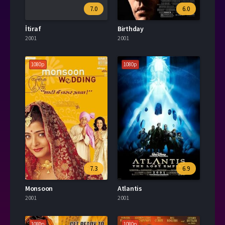
7.0
6.0
İtiraf
Birthday
2001
2001
1080p
1080p
7.3
6.9
Monsoon
Atlantis
2001
2001
1080p
1080p