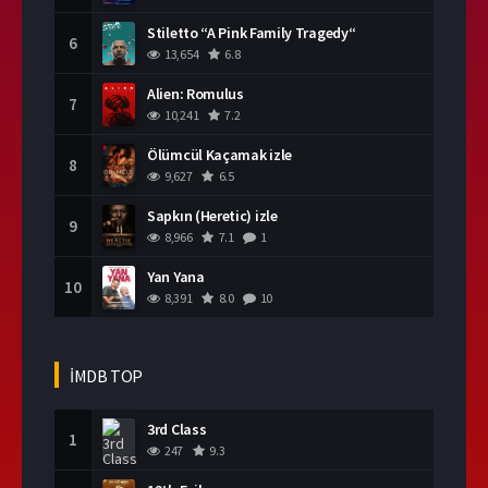
Stiletto “A Pink Family Tragedy“
6
13,654
6.8
Alien: Romulus
7
10,241
7.2
Ölümcül Kaçamak izle
8
9,627
6.5
Sapkın (Heretic) izle
9
8,966
7.1
1
Yan Yana
10
8,391
8.0
10
İMDB TOP
3rd Class
1
247
9.3