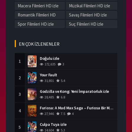
Macera Filmleri HD izle
Müzikal Filmleri HD izle
Romantik Filmleri HD
Savaş Filmleri HD izle
izle
Spor Filmleri HD izle
Suç Filmleri HD izle
Tarih Filmleri HD izle
Western Filmleri HD izle
Yerli Filmleri HD izle
EN ÇOK İZLENENLER
Doğulu izle
1
172,635
3
Your Fault
2
31,801
5.4
Godzilla ve Kong: Yeni İmparatorluk izle
3
28,485
6.8
Furiosa: A Mad Max Saga – Furiosa Bir Mad Max Destanı
4
27,946
7.5
4
Culpa Tuya izle
5
14,604
5.3