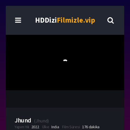
HDDizi
Filmizle.vip
Jhund
(
Jhund
)
Yapım Yılı
2022
Ülke
India
Film Süresi
176 dakika