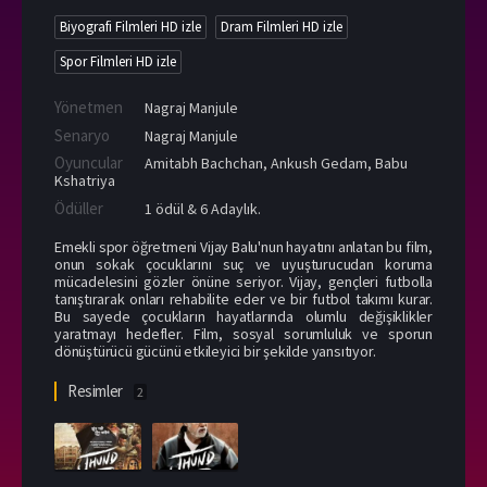
Biyografi Filmleri HD izle
Dram Filmleri HD izle
Spor Filmleri HD izle
Yönetmen
Nagraj Manjule
Senaryo
Nagraj Manjule
Oyuncular
Amitabh Bachchan
,
Ankush Gedam
,
Babu
Kshatriya
Ödüller
1 ödül & 6 Adaylık.
Emekli spor öğretmeni Vijay Balu'nun hayatını anlatan bu film,
onun sokak çocuklarını suç ve uyuşturucudan koruma
mücadelesini gözler önüne seriyor. Vijay, gençleri futbolla
tanıştırarak onları rehabilite eder ve bir futbol takımı kurar.
Bu sayede çocukların hayatlarında olumlu değişiklikler
yaratmayı hedefler. Film, sosyal sorumluluk ve sporun
dönüştürücü gücünü etkileyici bir şekilde yansıtıyor.
Resimler
2