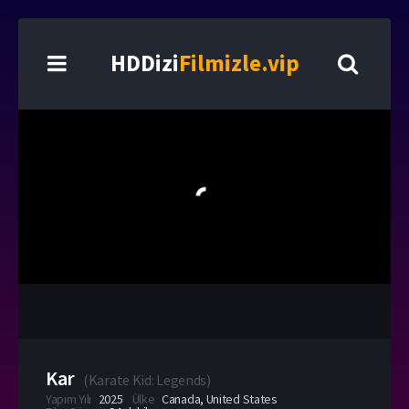
HDDizi
Filmizle.vip
Kar
(
Karate Kid: Legends
)
Yapım Yılı
2025
Ülke
Canada
,
United States