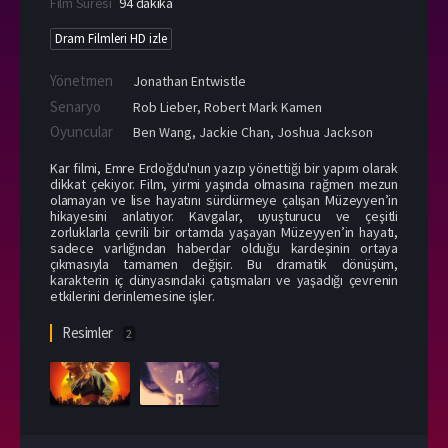
Film Süresi
94 dakika
Dram Filmleri HD izle
Yönetmen
Jonathan Entwistle
Senaryo
Rob Lieber, Robert Mark Kamen
Oyuncular
Ben Wang
,
Jackie Chan
,
Joshua Jackson
Kar filmi, Emre Erdoğdu'nun yazıp yönettiği bir yapım olarak
dikkat çekiyor. Film, yirmi yaşında olmasına rağmen mezun
olamayan ve lise hayatını sürdürmeye çalışan Müzeyyen’in
hikayesini anlatıyor. Kavgalar, uyuşturucu ve çeşitli
zorluklarla çevrili bir ortamda yaşayan Müzeyyen’in hayatı,
sadece varlığından haberdar olduğu kardeşinin ortaya
çıkmasıyla tamamen değişir. Bu dramatik dönüşüm,
karakterin iç dünyasındaki çatışmaları ve yaşadığı çevrenin
etkilerini derinlemesine işler.
Resimler
2