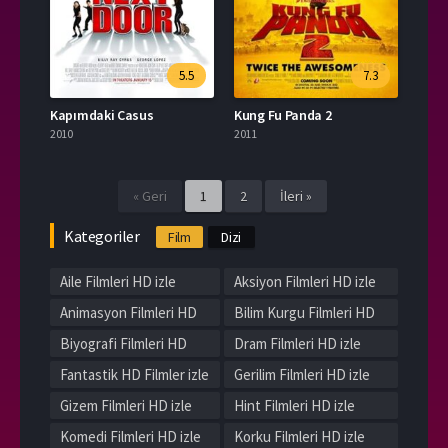
5.5
7.3
Kapımdaki Casus
Kung Fu Panda 2
2010
2011
« Geri
1
2
İleri »
Kategoriler
Film
Dizi
Aile Filmleri HD izle
Aksiyon Filmleri HD izle
Animasyon Filmleri HD
Bilim Kurgu Filmleri HD
izle
izle
Biyografi Filmleri HD
Dram Filmleri HD izle
izle
Fantastik HD Filmler izle
Gerilim Filmleri HD izle
Gizem Filmleri HD izle
Hint Filmleri HD izle
Komedi Filmleri HD izle
Korku Filmleri HD izle