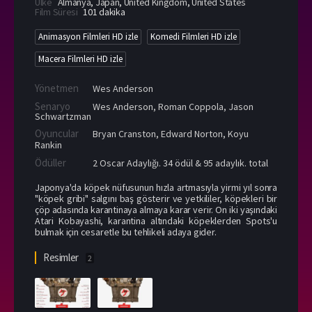
Ülke
Almanya
,
Japan
,
United Kingdom
,
United States
Film Süresi
101 dakika
Animasyon Filmleri HD izle
Komedi Filmleri HD izle
Macera Filmleri HD izle
Yönetmen
Wes Anderson
Senaryo
Wes Anderson, Roman Coppola, Jason
Schwartzman
Oyuncular
Bryan Cranston
,
Edward Norton
,
Koyu
Rankin
Ödüller
2 Oscar Adaylığı. 34 ödül & 95 adaylık. total
Japonya'da köpek nüfusunun hızla artmasıyla yirmi yıl sonra
"köpek gribi" salgını baş gösterir ve yetkililer, köpekleri bir
çöp adasında karantinaya almaya karar verir. On iki yaşındaki
Atari Kobayashi, karantina altındaki köpeklerden Spots'u
bulmak için cesaretle bu tehlikeli adaya gider.
Resimler
2