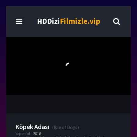
HDDizi
Filmizle.vip
Köpek Adası
(
Isle of Dogs
)
Yapım Yılı
2018