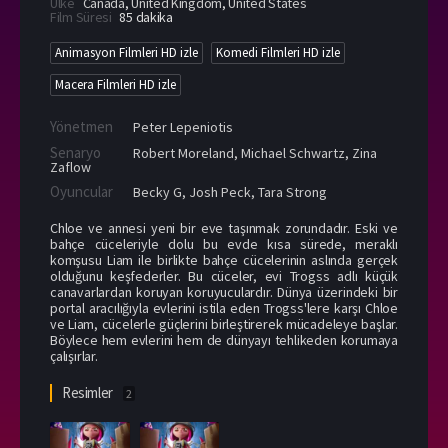
Ülke
Canada
,
United Kingdom
,
United States
Film Süresi
85 dakika
Animasyon Filmleri HD izle
Komedi Filmleri HD izle
Macera Filmleri HD izle
Yönetmen
Peter Lepeniotis
Senaryo
Robert Moreland, Michael Schwartz, Zina
Zaflow
Oyuncular
Becky G
,
Josh Peck
,
Tara Strong
Chloe ve annesi yeni bir eve taşınmak zorundadır. Eski ve
bahçe cüceleriyle dolu bu evde kısa sürede, meraklı
komşusu Liam ile birlikte bahçe cücelerinin aslında gerçek
olduğunu keşfederler. Bu cüceler, evi Trogss adlı küçük
canavarlardan koruyan koruyuculardır. Dünya üzerindeki bir
portal aracılığıyla evlerini istila eden Trogss'lere karşı Chloe
ve Liam, cücelerle güçlerini birleştirerek mücadeleye başlar.
Böylece hem evlerini hem de dünyayı tehlikeden korumaya
çalışırlar.
Resimler
2