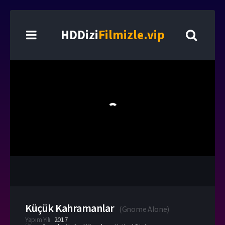
HDDizi
Filmizle.vip
Küçük Kahramanlar
(
Gnome Alone
)
Yapım Yılı
2017