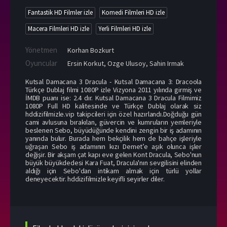
Fantastik HD Filmler izle
Komedi Filmleri HD izle
Macera Filmleri HD izle
Yerli Filmleri HD izle
Yönetmen
Korhan Bozkurt
Oyuncular
Ersin Korkut
,
Ozge Ulusoy
,
Sahin Irmak
Kutsal Damacana 3 Dracula - Kutsal Damacana 3: Dracoola
Türkçe Dublaj filmi 1080P izle Vizyona 2011 yılında girmiş ve
İMDB puanı ise: 2.4 dır. Kutsal Damacana 3 Dracula Filmimiz
1080P Full HD kalitesinde ve Türkçe Dublaj olarak siz
hddizifilmizle.vip takipcileri için özel hazırlandı.Doğduğu gün
cami avlusuna bırakılan, güvercin ve kumruların yemleriyle
beslenen Sebo, büyüdüğünde kendini zengin bir iş adamının
yanında bulur. Burada hem bekçilik hem de bahçe işleriyle
uğraşan Sebo iş adamının kızı Demet’e aşık olunca işler
değişir. Bir akşam çat kapı eve gelen Kont Dracula, Sebo'nun
büyük büyükdedesi Kara Fuat, Dracula'nın sevgilisini elinden
aldığı için Sebo'dan intikam almak için türlü yollar
deneyecektir. hddizifilmizle keyifli seyirler diler.