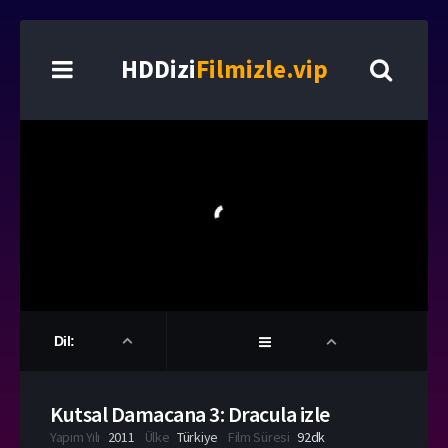
HDDizi
Filmizle.vip
Dil:
Kutsal Damacana 3: Dracula izle
Yapım Yılı
2011
Ülke
Türkiye
Film Süresi
92dk