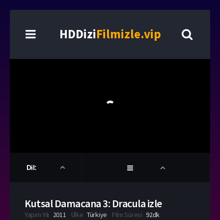
HDDizi
Filmizle.vip
Dil:
Kutsal Damacana 3: Dracula izle
Yapım Yılı
2011
Ülke
Türkiye
Film Süresi
92dk