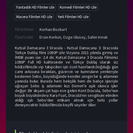
Fantastik HD Filmler izle
Komedi Filmleri HD izle
Macera Filmleri HD izle
Yerli Filmleri HD izle
Yönetmen
Korhan Bozkurt
Oyuncular
Ersin Korkut
,
Ozge Ulusoy
,
Sahin Irmak
Kutsal Damacana 3 Dracula - Kutsal Damacana 3: Dracoola
Türkçe Dublaj filmi 1080P izle Vizyona 2011 yılında girmiş ve
İMDB puanı ise: 2.4 dır. Kutsal Damacana 3 Dracula Filmimiz
1080P Full HD kalitesinde ve Türkçe Dublaj olarak siz
hddizifilmizle.vip takipcileri için özel hazırlandı.Doğduğu gün
cami avlusuna bırakılan, güvercin ve kumruların yemleriyle
beslenen Sebo, büyüdüğünde kendini zengin bir iş adamının
yanında bulur. Burada hem bekçilik hem de bahçe işleriyle
uğraşan Sebo iş adamının kızı Demet’e aşık olunca işler
değişir. Bir akşam çat kapı eve gelen Kont Dracula, Sebo'nun
büyük büyükdedesi Kara Fuat, Dracula'nın sevgilisini elinden
aldığı için Sebo'dan intikam almak için türlü yollar
deneyecektir. hddizifilmizle keyifli seyirler diler.