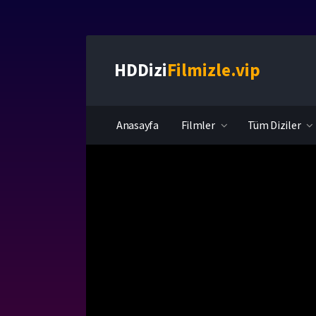
HDDizi
Filmizle.vip
Anasayfa
Filmler
Tüm Diziler