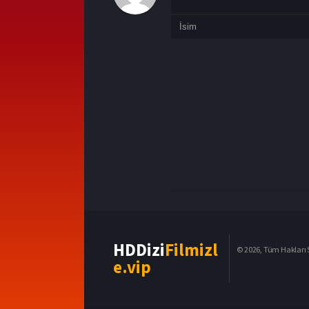
HDDizi
Filmizl
© 2026, Tüm Hakları S
e.vip