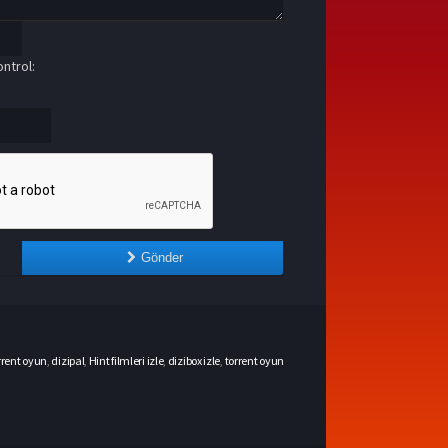
ntrol:
Gönder
rrent oyun
,
dizipal
,
Hint filmleri izle
,
dizibox izle
,
torrent oyun