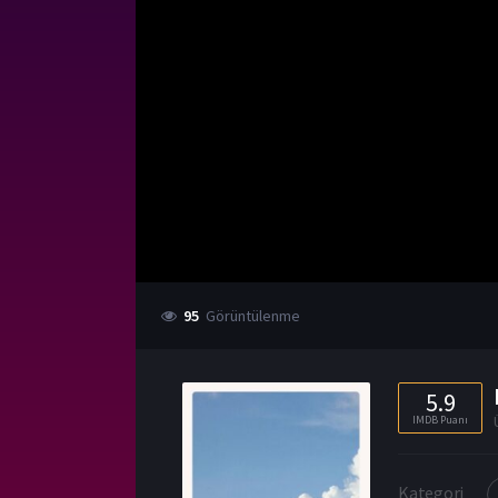
95
Görüntülenme
5.9
IMDB Puanı
Kategori