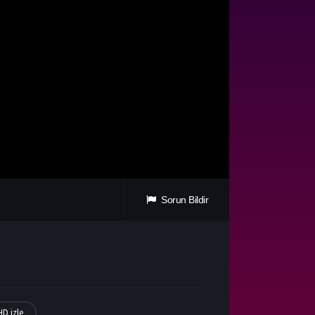
Sorun Bildir
HD izle