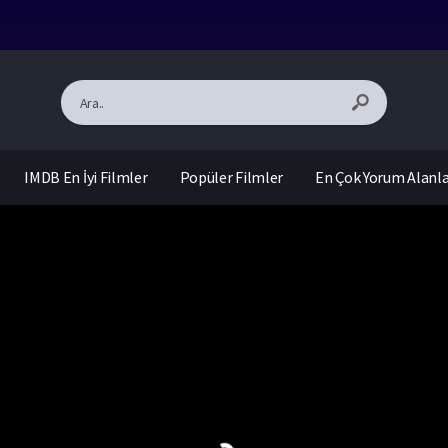
IMDB En İyi Filmler
Popüler Filmler
En Çok Yorum Alanl