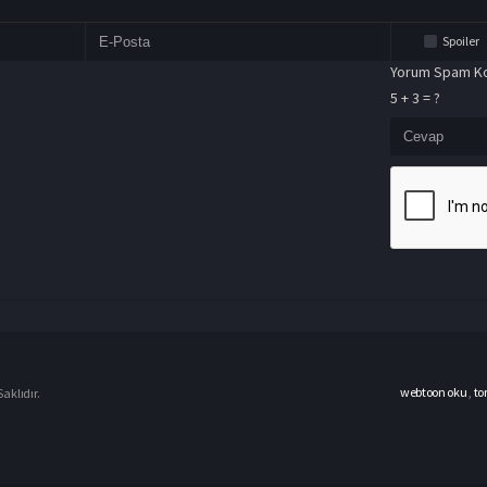
Spoiler
Yorum Spam Ko
5 + 3 = ?
webtoon oku
,
to
aklıdır.