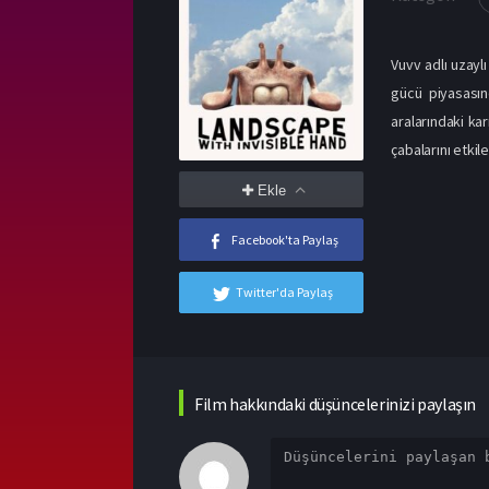
Vuvv adlı uzaylı
gücü piyasasın
aralarındaki ka
çabalarını etkile
Ekle
Facebook'ta Paylaş
Twitter'da Paylaş
Film hakkındaki düşüncelerinizi paylaşın