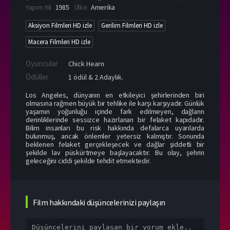
Yapım Yılı
1985
Ülke
Amerika
Aksiyon Filmleri HD izle
Gerilim Filmleri HD izle
Macera Filmleri HD izle
Oyuncular
Chick Hearn
Ödüller
1 ödül & 2 Adaylık.
Los Angeles, dünyanın en etkileyici şehirlerinden biri
olmasına rağmen büyük bir tehlike ile karşı karşıyadır. Günlük
yaşamın yoğunluğu içinde fark edilmeyen, dağların
derinliklerinde sessizce hazırlanan bir felaket kapıdadır.
Bilim insanları bu risk hakkında defalarca uyarılarda
bulunmuş, ancak önlemler yetersiz kalmıştır. Sonunda
beklenen felaket gerçekleşecek ve dağlar şiddetli bir
şekilde lav püskürtmeye başlayacaktır. Bu olay, şehrin
geleceğini ciddi şekilde tehdit etmektedir.
Film hakkındaki düşüncelerinizi paylaşın