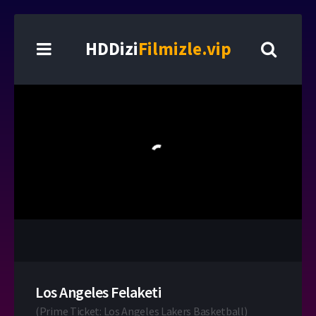
HDDizi
Filmizle.vip
Los Angeles Felaketi
(
Prime Ticket: Los Angeles Lakers Basketball
)