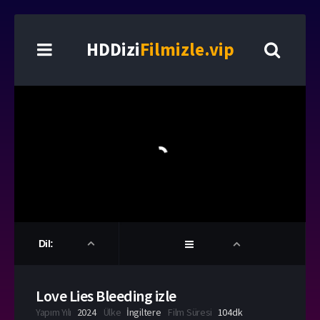
HDDizi
Filmizle.vip
Dil:
Love Lies Bleeding izle
Yapım Yılı
2024
Ülke
İngiltere
Film Süresi
104dk