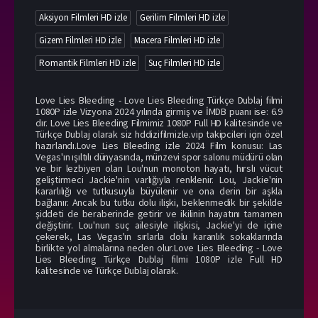
Aksiyon Filmleri HD izle
Gerilim Filmleri HD izle
Gizem Filmleri HD izle
Macera Filmleri HD izle
Romantik Filmleri HD izle
Suç Filmleri HD izle
Love Lies Bleeding - Love Lies Bleeding Türkçe Dublaj filmi
1080P izle Vizyona 2024 yılında girmiş ve İMDB puanı ise: 6.9
dır. Love Lies Bleeding Filmimiz 1080P Full HD kalitesinde ve
Türkçe Dublaj olarak siz hddizifilmizle.vip takipcileri için özel
hazırlandı.Love Lies Bleeding izle 2024 Film konusu: Las
Vegas'ın ışıltılı dünyasında, münzevi spor salonu müdürü olan
ve bir lezbiyen olan Lou'nun monoton hayatı, hırslı vücut
geliştirmeci Jackie'nin varlığıyla renklenir. Lou, Jackie'nin
kararlılığı ve tutkusuyla büyülenir ve ona derin bir aşkla
bağlanır. Ancak bu tutku dolu ilişki, beklenmedik bir şekilde
şiddeti de beraberinde getirir ve ikilinin hayatını tamamen
değiştirir. Lou'nun suç ailesiyle ilişkisi, Jackie'yi de içine
çekerek, Las Vegas'ın sırlarla dolu karanlık sokaklarında
birlikte yol almalarına neden olur.Love Lies Bleeding - Love
Lies Bleeding Türkçe Dublaj filmi 1080P izle Full HD
kalitesinde ve Türkçe Dublaj olarak.