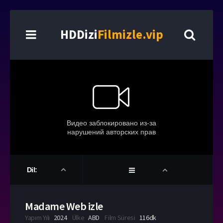
HDDizi
Filmizle.vip
Dil:
Madame Web izle
Yapım Yılı
2024
Ülke
ABD
Film Süresi
116dk