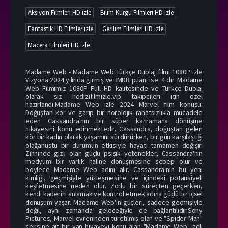
Aksiyon Filmleri HD izle
Bilim Kurgu Filmleri HD izle
Fantastik HD Filmler izle
Gerilim Filmleri HD izle
Macera Filmleri HD izle
Madame Web - Madame Web Türkçe Dublaj filmi 1080P izle
Vizyona 2024 yılında girmiş ve İMDB puanı ise: 4 dır. Madame
Web Filmimiz 1080P Full HD kalitesinde ve Türkçe Dublaj
olarak siz hddizifilmizle.vip takipcileri için özel
hazırlandı.Madame Web izle 2024 Marvel film konusu:
Doğuştan kör ve garip bir nörolojik rahatsızlıkla mücadele
eden Cassandra'nın bir süper kahramana dönüşme
hikayesini konu edinmektedir. Cassandra, doğuştan gelen
kör bir kadın olarak yaşamını sürdürürken, bir gün karşılaştığı
olağanüstü bir durumun etkisiyle hayatı tamamen değişir.
Zihninde gizli olan güçlü psişik yetenekler, Cassandra'nın
medyum bir varlık haline dönüşmesine sebep olur ve
böylece Madame Web adını alır. Cassandra'nın bu yeni
kimliği, geçmişiyle yüzleşmesine ve içindeki potansiyeli
keşfetmesine neden olur. Zorlu bir süreçten geçerken,
kendi kaderini anlamak ve kontrol etmek adına güçlü bir içsel
dönüşüm yaşar. Madame Web'in güçleri, sadece geçmişiyle
değil, aynı zamanda geleceğiyle de bağlantılıdır.Sony
Pictures, Marvel evreninden türetilmiş olan ve "Spider-Man"
serisine ait bir yan hikayeyi konu alan "Madame Web" adlı