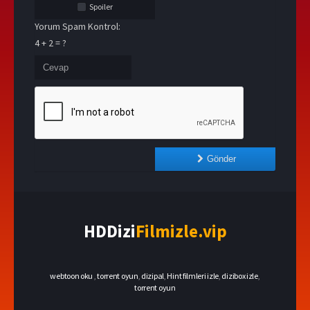
Spoiler
Yorum Spam Kontrol:
4 + 2 = ?
Gönder
HDDizi
Filmizle.vip
webtoon oku
,
torrent oyun
,
dizipal
,
Hint filmleri izle
,
dizibox izle
,
torrent oyun