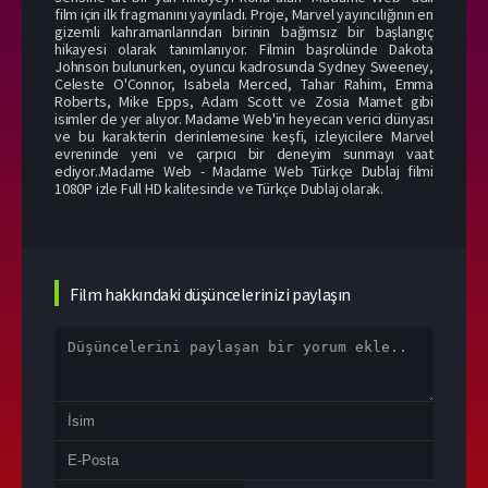
film için ilk fragmanını yayınladı. Proje, Marvel yayıncılığının en
gizemli kahramanlarından birinin bağımsız bir başlangıç
hikayesi olarak tanımlanıyor. Filmin başrolünde Dakota
Johnson bulunurken, oyuncu kadrosunda Sydney Sweeney,
Celeste O'Connor, Isabela Merced, Tahar Rahim, Emma
Roberts, Mike Epps, Adam Scott ve Zosia Mamet gibi
isimler de yer alıyor. Madame Web'in heyecan verici dünyası
ve bu karakterin derinlemesine keşfi, izleyicilere Marvel
evreninde yeni ve çarpıcı bir deneyim sunmayı vaat
ediyor..Madame Web - Madame Web Türkçe Dublaj filmi
1080P izle Full HD kalitesinde ve Türkçe Dublaj olarak.
Film hakkındaki düşüncelerinizi paylaşın