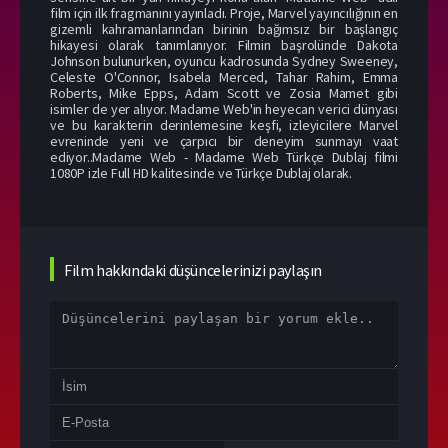
film için ilk fragmanını yayınladı. Proje, Marvel yayıncılığının en
gizemli kahramanlarından birinin bağımsız bir başlangıç
hikayesi olarak tanımlanıyor. Filmin başrolünde Dakota
Johnson bulunurken, oyuncu kadrosunda Sydney Sweeney,
Celeste O'Connor, Isabela Merced, Tahar Rahim, Emma
Roberts, Mike Epps, Adam Scott ve Zosia Mamet gibi
isimler de yer alıyor. Madame Web'in heyecan verici dünyası
ve bu karakterin derinlemesine keşfi, izleyicilere Marvel
evreninde yeni ve çarpıcı bir deneyim sunmayı vaat
ediyor..Madame Web - Madame Web Türkçe Dublaj filmi
1080P izle Full HD kalitesinde ve Türkçe Dublaj olarak.
Film hakkındaki düşüncelerinizi paylaşın