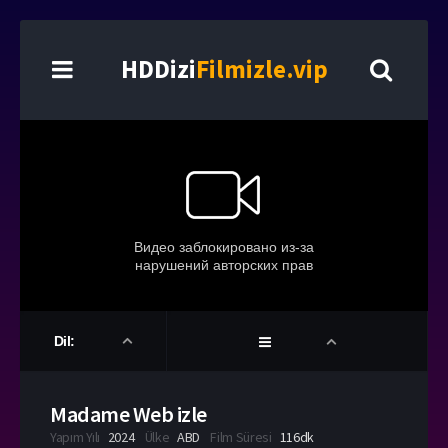
HDDizi
Filmizle.vip
Dil:
Madame Web izle
Yapım Yılı
2024
Ülke
ABD
Film Süresi
116dk