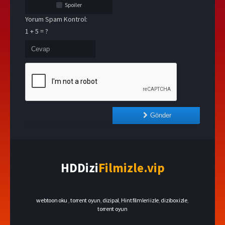
Spoiler
Yorum Spam Kontrol:
1 + 5 = ?
Gönder
HDDizi
Filmizle.vip
webtoon oku
,
torrent oyun
,
dizipal
,
Hint filmleri izle
,
dizibox izle
,
torrent oyun