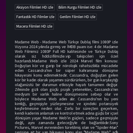
Aksiyon Filmleri HD izle
Bilim Kurgu Filmleri HD izle
Fantastik HD Filmler izle
Gerilim Filmleri HD izle
Macera Filmleri HD izle
Madame Web - Madame Web Türkçe Dublaj filmi 1080P izle
Vizyona 2024 yılında girmiş ve İMDB puanı ise: 4 dır. Madame
Web Filmimiz 1080P Full HD kalitesinde ve Türkçe Dublaj
olarak siz hddizifilmizle.vip takipcileri için özel
hazırlandı.Madame Web izle 2024 Marvel film konusu:
Doğuştan kör ve garip bir nörolojik rahatsızlıkla mücadele
eden Cassandra'nın bir süper kahramana dönüşme
hikayesini konu edinmektedir. Cassandra, doğuştan gelen
kör bir kadın olarak yaşamını sürdürürken, bir gün karşılaştığı
olağanüstü bir durumun etkisiyle hayatı tamamen değişir.
Zihninde gizli olan güçlü psişik yetenekler, Cassandra'nın
medyum bir varlık haline dönüşmesine sebep olur ve
böylece Madame Web adını alır. Cassandra'nın bu yeni
kimliği, geçmişiyle yüzleşmesine ve içindeki potansiyeli
keşfetmesine neden olur. Zorlu bir süreçten geçerken,
kendi kaderini anlamak ve kontrol etmek adına güçlü bir içsel
dönüşüm yaşar. Madame Web'in güçleri, sadece geçmişiyle
değil, aynı zamanda geleceğiyle de bağlantılıdır.Sony
Pictures, Marvel evreninden türetilmiş olan ve "Spider-Man"
serisine ait bir yan hikayeyi konu alan "Madame Web" adlı