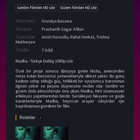
Gerilim Filmleri HD izle
Gizem Filmleri HD izle
Yönetmen
Srividya Basawa
Senaryo
Prashanth Sagar Atlluri
Oyuncular
Anish Kuruvilla
,
Rahul Venkat
,
Trishna
Mukherjee
Ödüller
7 ödül
Madha - Türkçe Dublaj 1080p izle
Özel bir proje sonucu dünyaya gelen Nisha, annesinden
miras kalan benzersiz yetenekleriyle dikkat çeker. Bu genç
kadının sahip olduğu güç, tehlikeli bir uyuşturucu baronunun
ilgisini çeker ve peşine düşmesine neden olur. Gerilim ve
gizem dolu atmosferiyle öne çıkan Madha, Hint sinemasının
etkileyici yapımlarından biridir. Sürükleyici hikayesi ve güçlü
karakterleriyle Madha, heyecan arayan izleyiciler için
kaçırılmaması gereken bir film.
Resimler
2