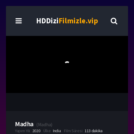
HDDizi
Filmizle.vip
Madha
(
Madha
)
Yapım Yılı
2020
Ülke
India
Film Süresi
113 dakika