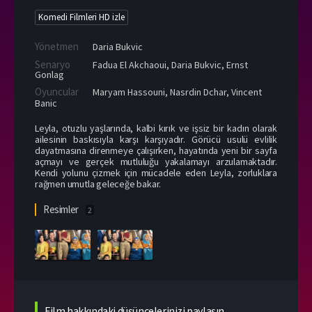
Komedi Filmleri HD izle
Yönetmen
Daria Bukvic
Senaryo
Fadua El Akchaoui, Daria Bukvic, Ernst
Gonlag
Oyuncular
Maryam Hassouni
,
Nasrdin Dchar
,
Vincent
Banic
Leyla, otuzlu yaşlarında, kalbi kırık ve işsiz bir kadın olarak
ailesinin baskısıyla karşı karşıyadır. Görücü usulü evlilik
dayatmasına direnmeye çalışırken, hayatında yeni bir sayfa
açmayı ve gerçek mutluluğu yakalamayı arzulamaktadır.
Kendi yolunu çizmek için mücadele eden Leyla, zorluklara
rağmen umutla geleceğe bakar.
Resimler
2
Film hakkındaki düşüncelerinizi paylaşın