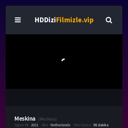
HDDizi
Filmizle.vip
Meskina
(
Meskina
)
Yapım Yılı
2021
Ülke
Netherlands
Film Süresi
98 dakika