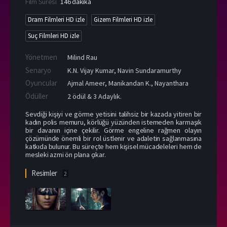
Film Süresi
146 dakika
Dram Filmleri HD izle
Gizem Filmleri HD izle
Suç Filmleri HD izle
Yönetmen
Milind Rau
Senaryo
K.N. Vijay Kumar, Navin Sundaramurthy
Oyuncular
Ajmal Ameer
,
Manikandan K.
,
Nayanthara
Ödüller
2 ödül & 3 Adaylık.
Sevdiği kişiyi ve görme yetisini talihsiz bir kazada yitiren bir
kadın polis memuru, körlüğü yüzünden istemeden karmaşık
bir davanın içine çekilir. Görme engeline rağmen olayın
çözümünde önemli bir rol üstlenir ve adaletin sağlanmasına
katkıda bulunur. Bu süreçte hem kişisel mücadeleleri hem de
mesleki azmi ön plana çıkar.
Resimler
2