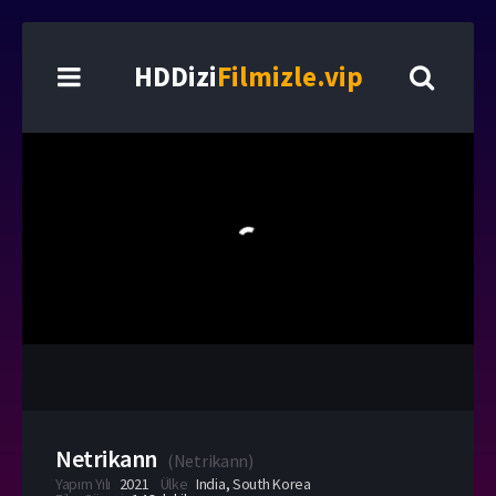
HDDizi
Filmizle.vip
Netrikann
(
Netrikann
)
Yapım Yılı
2021
Ülke
India
,
South Korea