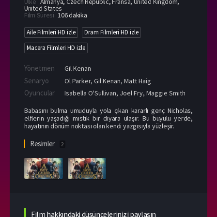
Ülke
Almanya
,
Czech Republic
,
Fransa
,
United Kingdom
,
United States
Film Süresi
106 dakika
Aile Filmleri HD izle
Dram Filmleri HD izle
Macera Filmleri HD izle
Yönetmen
Gil Kenan
Senaryo
Ol Parker, Gil Kenan, Matt Haig
Oyuncular
Isabella O'Sullivan
,
Joel Fry
,
Maggie Smith
Babasını bulma umuduyla yola çıkan kararlı genç Nicholas,
elflerin yaşadığı mistik bir diyara ulaşır. Bu büyülü yerde,
hayatının dönüm noktası olan kendi yazgısıyla yüzleşir.
Resimler
2
Film hakkındaki düşüncelerinizi paylaşın