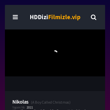
HDDizi
Filmizle.vip
Nikolas
(
A Boy Called Christmas
)
Yapım Yılı
2021