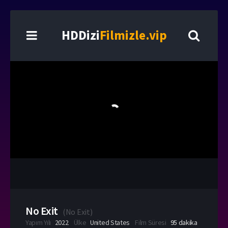
HDDizi
Filmizle.vip
No Exit
(
No Exit
)
Yapım Yılı
2022
Ülke
United States
Film Süresi
95 dakika