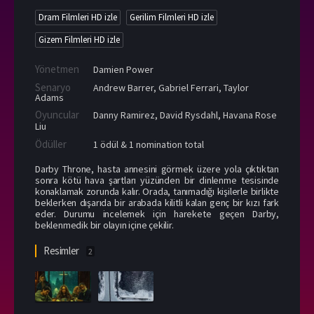
Dram Filmleri HD izle
Gerilim Filmleri HD izle
Gizem Filmleri HD izle
Yönetmen
Damien Power
Senaryo
Andrew Barrer, Gabriel Ferrari, Taylor
Adams
Oyuncular
Danny Ramirez
,
David Rysdahl
,
Havana Rose
Liu
Ödüller
1 ödül & 1 nomination total
Darby Throne, hasta annesini görmek üzere yola çıktıktan
sonra kötü hava şartları yüzünden bir dinlenme tesisinde
konaklamak zorunda kalır. Orada, tanımadığı kişilerle birlikte
beklerken dışarıda bir arabada kilitli kalan genç bir kızı fark
eder. Durumu incelemek için harekete geçen Darby,
beklenmedik bir olayın içine çekilir.
Resimler
2