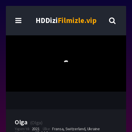
HDDizi
Filmizle.vip
Olga
(
Olga
)
Yapım Yılı
2021
Ülke
Fransa
,
Switzerland
,
Ukraine