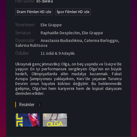
Film Süresi
85 dakika
Dram Filmleri HD izle
Spor Filmleri HD izle
Yönetmen
Elie Grappe
Senaryo
Raphaëlle Desplechin, Elie Grappe
Oyuncular
Anastasiia Budiashkina
,
Caterina Barloggio
,
Sabrina Rubtsova
Ödüller
11 ödül & 9 Adaylık.
Ukraynalı genç jimnastikçi Olga, on beş yaşında ve İsviçre’de
yaşıyor. En iyi performansını sergileyen Olga’nın en büyük
hedefi, Olimpiyatlarda altın madalya kazanmak. Fakat
Avrupa Şampiyonası yaklaşırken, Kiev’de yaşanan Turuncu
Devrim onun hayatını kökten değiştirir. Bu beklenmedik
gelişme, Olga’nın hem kariyerini hem de kişisel dünyasını
derinden etkiler.
Resimler
2