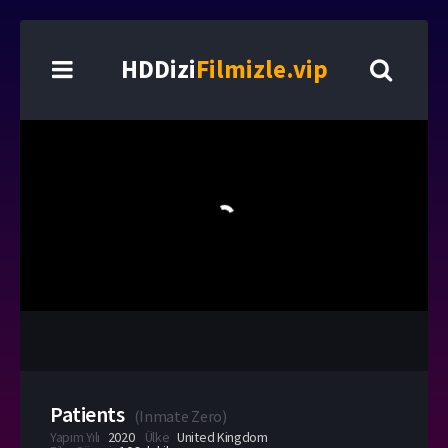
HDDizi
Filmizle.vip
Patients
(
Inmate Zero
)
Yapım Yılı
2020
Ülke
United Kingdom