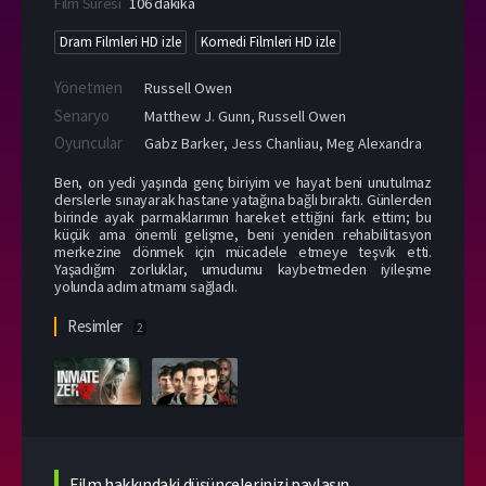
Film Süresi
106 dakika
Dram Filmleri HD izle
Komedi Filmleri HD izle
Yönetmen
Russell Owen
Senaryo
Matthew J. Gunn, Russell Owen
Oyuncular
Gabz Barker
,
Jess Chanliau
,
Meg Alexandra
Ben, on yedi yaşında genç biriyim ve hayat beni unutulmaz
derslerle sınayarak hastane yatağına bağlı bıraktı. Günlerden
birinde ayak parmaklarımın hareket ettiğini fark ettim; bu
küçük ama önemli gelişme, beni yeniden rehabilitasyon
merkezine dönmek için mücadele etmeye teşvik etti.
Yaşadığım zorluklar, umudumu kaybetmeden iyileşme
yolunda adım atmamı sağladı.
Resimler
2
Film hakkındaki düşüncelerinizi paylaşın