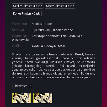
Gerilim Filmleri HD izle
Gizem Filmleri HD izle
Korku Filmleri HD izle
Yönetmen
Nicolas Pesce
Senaryo
Ryû Murakami, Nicolas Pesce
Oyuncular
Christopher Abbott
,
Laia Costa
,
Mia
Wasikowska
Ödüller
4 ödül & 8 Adaylık. total
Sıradan bir iş gezisi için ailesine veda eden Reed, hayalini
kurduğu hedefi gerçekleştirmek üzere bir otel odasına
yerleşir. Ancak planladığı kusursuz cinayet, beklenmedik
şekilde karmaşıklaşır. Reed, kötü niyetli stratejilerini
uygulamaya çalışırken, kısa sürede Jackie adında gizemli ve
dengesiz bir kadının zihninde olduğunu fark eder. Bu durum,
onun için tehlikeli ve çözülmesi gereken bir sır haline gelir.
Resimler
2