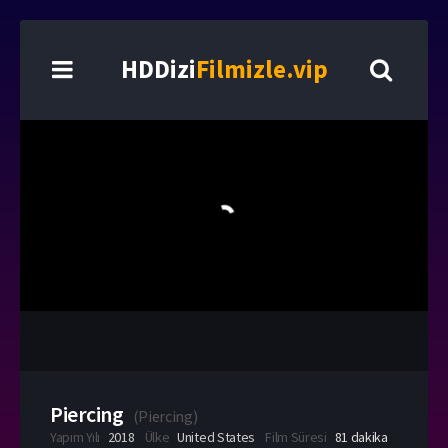
HDDizi
Filmizle.vip
Piercing
(
Piercing
)
Yapım Yılı
2018
Ülke
United States
Film Süresi
81 dakika