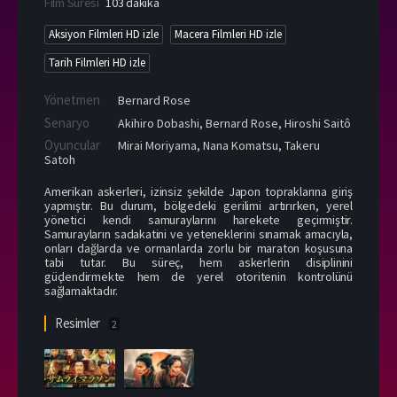
Film Süresi
103 dakika
Aksiyon Filmleri HD izle
Macera Filmleri HD izle
Tarih Filmleri HD izle
Yönetmen
Bernard Rose
Senaryo
Akihiro Dobashi, Bernard Rose, Hiroshi Saitô
Oyuncular
Mirai Moriyama
,
Nana Komatsu
,
Takeru
Satoh
Amerikan askerleri, izinsiz şekilde Japon topraklarına giriş
yapmıştır. Bu durum, bölgedeki gerilimi artırırken, yerel
yönetici kendi samuraylarını harekete geçirmiştir.
Samurayların sadakatini ve yeteneklerini sınamak amacıyla,
onları dağlarda ve ormanlarda zorlu bir maraton koşusuna
tabi tutar. Bu süreç, hem askerlerin disiplinini
güçlendirmekte hem de yerel otoritenin kontrolünü
sağlamaktadır.
Resimler
2