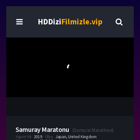
HDDizi
Filmizle.vip
Samuray Maratonu
(
Samurai Marathon
)
Yapım Yılı
2019
Ülke
Japan
,
United Kingdom