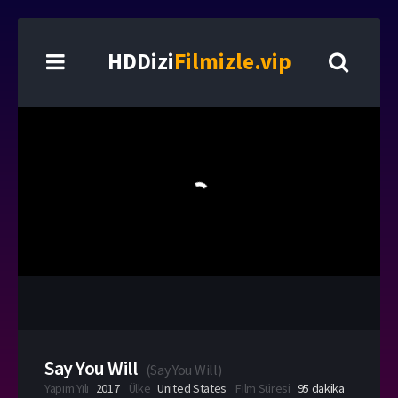
HDDizi
Filmizle.vip
Say You Will
(
Say You Will
)
Yapım Yılı
2017
Ülke
United States
Film Süresi
95 dakika