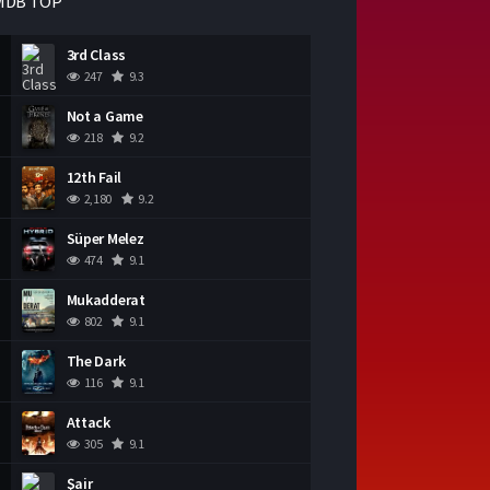
MDB TOP
3rd Class
247
9.3
Not a Game
218
9.2
12th Fail
2,180
9.2
Süper Melez
474
9.1
Mukadderat
802
9.1
The Dark
116
9.1
Attack
305
9.1
Şair