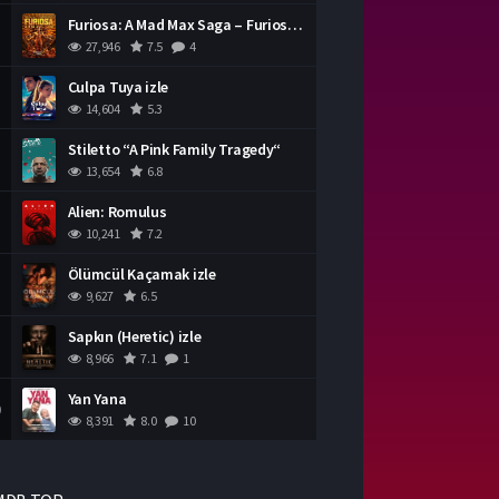
Furiosa: A Mad Max Saga – Furiosa Bir Mad Max Destanı
27,946
7.5
4
Culpa Tuya izle
14,604
5.3
Stiletto “A Pink Family Tragedy“
13,654
6.8
Alien: Romulus
10,241
7.2
Ölümcül Kaçamak izle
9,627
6.5
Sapkın (Heretic) izle
8,966
7.1
1
Yan Yana
0
8,391
8.0
10