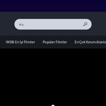
IMDB En İyi Filmler
Popüler Filmler
En Çok Yorum Alanl