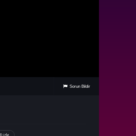
Sorun Bildir
D izle