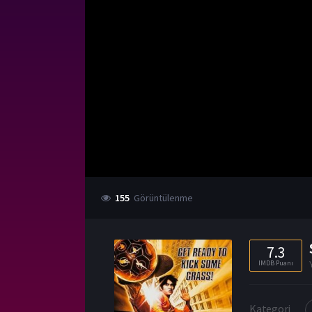
155
Görüntülenme
7.3
IMDB Puanı
Kategori