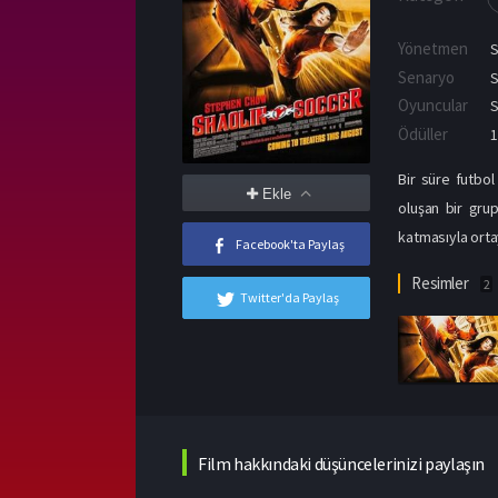
Yönetmen
Senaryo
S
Oyuncular
Ödüller
1
Bir süre futbol
Ekle
oluşan bir grup
katmasıyla orta
Facebook'ta Paylaş
Resimler
2
Twitter'da Paylaş
Film hakkındaki düşüncelerinizi paylaşın