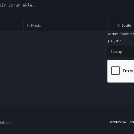
Spoiler
Yorum Spam Ko
1 + 5 = ?
webtoon oku
,
to
aklıdır.