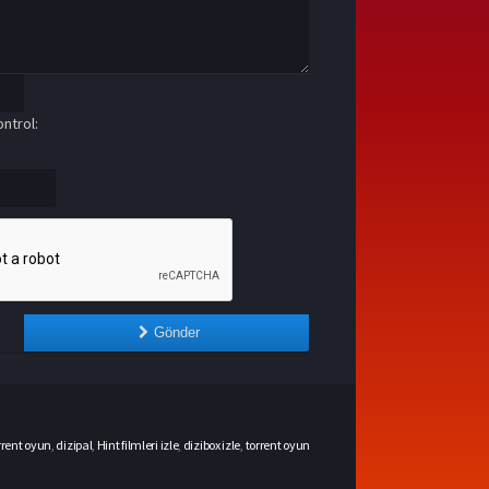
ntrol:
Gönder
rrent oyun
,
dizipal
,
Hint filmleri izle
,
dizibox izle
,
torrent oyun