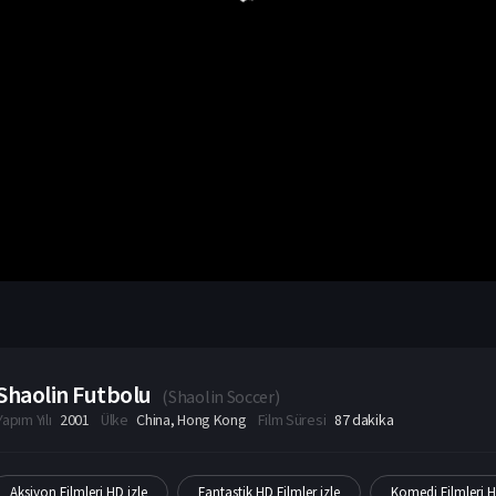
Shaolin Futbolu
(
Shaolin Soccer
)
Yapım Yılı
2001
Ülke
China
,
Hong Kong
Film Süresi
87 dakika
Aksiyon Filmleri HD izle
Fantastik HD Filmler izle
Komedi Filmleri H