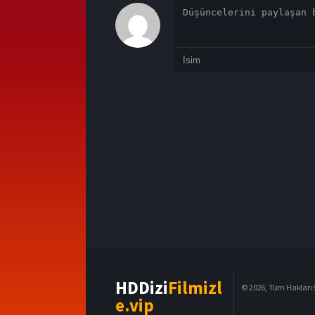
HDDizi
Filmizl
© 2026, Tüm Hakları S
e.vip