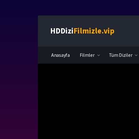
HDDizi
Filmizle.vip
Anasayfa
Filmler
Tüm Diziler