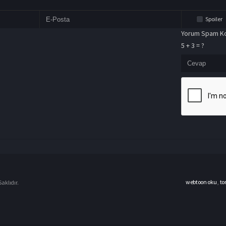
Spoiler
Yorum Spam Ko
5 + 3 = ?
webtoon oku
,
to
aklıdır.