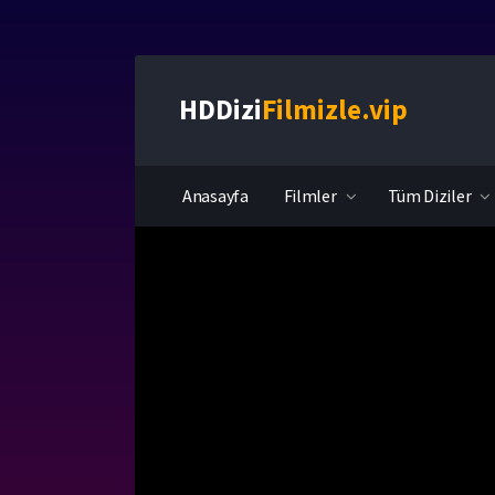
HDDizi
Filmizle.vip
Anasayfa
Filmler
Tüm Diziler