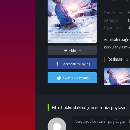
Yönetmen
Senaryo
M
Oyuncular
J
Adrenalin bağıml
korkularıyla mü
Ekle
Resimler
2
Facebook'ta Paylaş
Twitter'da Paylaş
Film hakkındaki düşüncelerinizi paylaşın