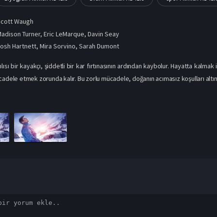
Scott Waugh
adison Turner, Eric LeMarque, Davin Seay
osh Hartnett
,
Mira Sorvino
,
Sarah Dumont
ısı bir kayakçı, şiddetli bir kar fırtınasının ardından kaybolur. Hayatta kalmak iç
cadele etmek zorunda kalır. Bu zorlu mücadele, doğanın acımasız koşulları altı