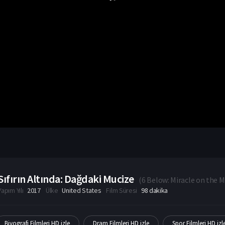
Sıfırın Altında: Dağdaki Mucize
(
6 Below: Miracle on the 
Yapım Yılı
2017
Ülke
United States
Film Süresi
98 dakika
Biyografi Filmleri HD izle
Dram Filmleri HD izle
Spor Filmleri HD izl