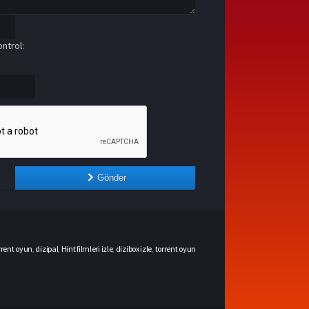
ntrol:
Gönder
rrent oyun
,
dizipal
,
Hint filmleri izle
,
dizibox izle
,
torrent oyun