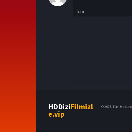
HDDizi
Filmizl
© 2026, Tüm Hakları S
e.vip