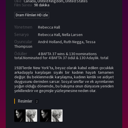
Ülke
Canada
,
United Kingdom
,
United States
Film Süresi
98 dakika
Dram Filmleri HD izle
Yönetmen
Rebecca Hall
Senaryo
Rebecca Hall, Nella Larsen
Oyuncular
André Holland
,
Ruth Negga
,
Tessa
Thompson
Ödüller
4 BAFTA 37 wins & 130 nominations
total.Nominated for 4 BAFTA 37 ödül & 130 Adaylık. total
1920’lerde New York’ta, beyaz olarak kabul edilen çocukluk
arkadaşıyla karşılaşan siyahi bir kadının hayatı tamamen
değişir. Bu beklenmedik karşılaşma, kadının kimlik ve aidiyet
duygusunu derinden sarsar. Sosyal sınıflar ve ırk ayrımlarının
yoğun olduğu dönemde, bu buluşma onun dünyasını yeniden
şekillendirir ve geçmişle yüzleşmesine neden olur.
Resimler
2