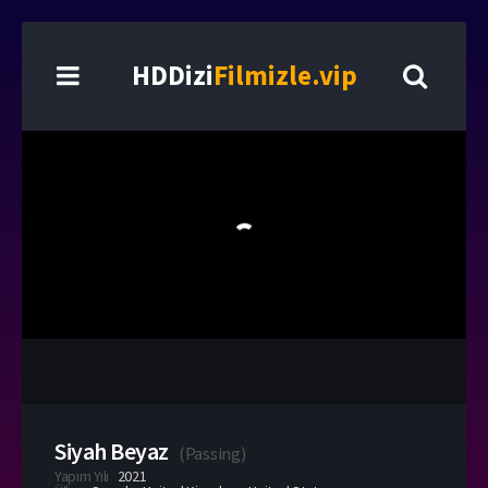
HDDizi
Filmizle.vip
Siyah Beyaz
(
Passing
)
Yapım Yılı
2021