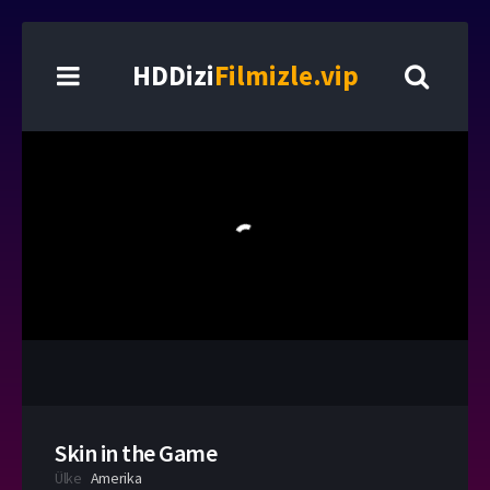
HDDizi
Filmizle.vip
Skin in the Game
Ülke
Amerika