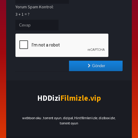
Yorum Spam Kontrol:
3 + 1 = ?
Gönder
HDDizi
Filmizle.vip
webtoon oku
,
torrent oyun
,
dizipal
,
Hint filmleri izle
,
dizibox izle
,
torrent oyun