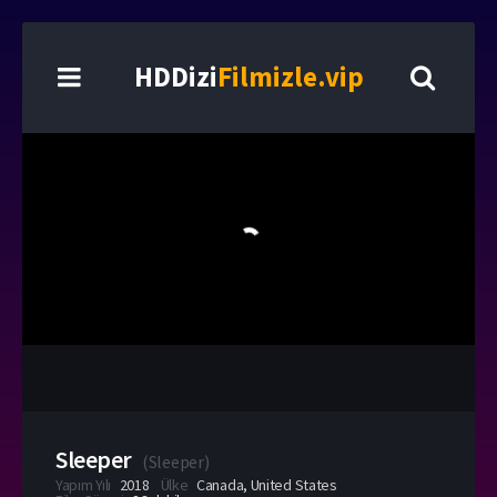
HDDizi
Filmizle.vip
Sleeper
(
Sleeper
)
Yapım Yılı
2018
Ülke
Canada
,
United States