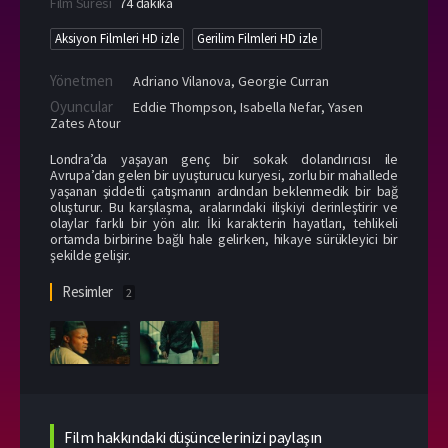
Film Süresi
74 dakika
Aksiyon Filmleri HD izle
Gerilim Filmleri HD izle
Yönetmen
Adriano Vilanova
,
Georgie Curran
Oyuncular
Eddie Thompson
,
Isabella Nefar
,
Yasen
Zates Atour
Londra’da yaşayan genç bir sokak dolandırıcısı ile
Avrupa’dan gelen bir uyuşturucu kuryesi, zorlu bir mahallede
yaşanan şiddetli çatışmanın ardından beklenmedik bir bağ
oluşturur. Bu karşılaşma, aralarındaki ilişkiyi derinleştirir ve
olaylar farklı bir yön alır. İki karakterin hayatları, tehlikeli
ortamda birbirine bağlı hale gelirken, hikaye sürükleyici bir
şekilde gelişir.
Resimler
2
Film hakkındaki düşüncelerinizi paylaşın