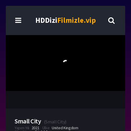
HDDizi
Filmizle.vip
Small City
(
Small City
)
Yapım Yılı
2021
Ülke
United Kingdom