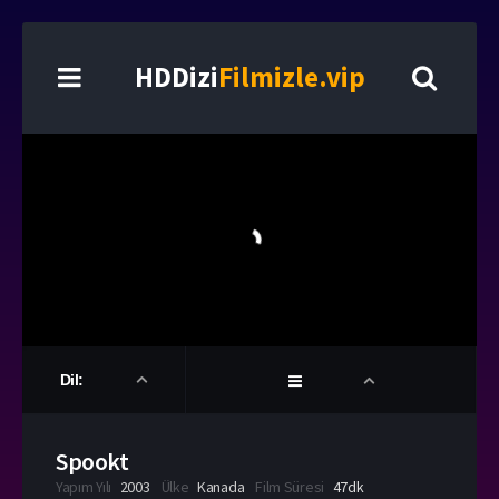
HDDizi
Filmizle.vip
Dil:
Spookt
Yapım Yılı
2003
Ülke
Kanada
Film Süresi
47dk