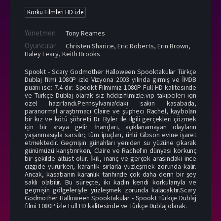
Korku Filmleri HD izle
Yönetmen
Tony Reames
Oyuncular
Christen Sharice
,
Eric Roberts
,
Erin Brown
,
Haley Leary
,
Keith Brooks
Spookt - Scary Godmother Halloween Spooktakular Türkçe
Dublaj filmi 1080P izle Vizyona 2003 yılında girmiş ve İMDB
puanı ise: 7.4 dır. Spookt Filmimiz 1080P Full HD kalitesinde
ve Türkçe Dublaj olarak siz hddizifilmizle.vip takipcileri için
özel hazırlandı.Pennsylvania'daki sakin kasabada,
paranormal araştırmacı Claire ve şüpheci Rachel, kaybolan
bir kız ve kötü şöhretli Dr. Byler ile ilgili gerçekleri çözmek
için bir araya gelir. İnançları, açıklanamayan olayların
yaşanmasıyla sarsılır; tüm ipuçları, ünlü Gibson evine işaret
etmektedir. Geçmişin günahları yeniden su yüzüne çıkarak
günümüzü karıştırırken, Claire ve Rachel'ın dünyası korkunç
bir şekilde altüst olur. İkili, inanç ve gerçek arasındaki ince
çizgide yürürken, karanlık sırlarla yüzleşmek zorunda kalır.
Ancak, kasabanın karanlık tarihinde çok daha derin bir şey
saklı olabilir. Bu süreçte, iki kadın kendi korkularıyla ve
geçmişin gölgeleriyle yüzleşmek zorunda kalacaktır.Scary
Godmother Halloween Spooktakular - Spookt Türkçe Dublaj
filmi 1080P izle Full HD kalitesinde ve Türkçe Dublaj olarak.