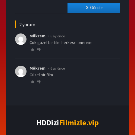
Gönder
2 yorum
Mükrem
6 ay önce
Çok güzel bir film herkese öneririm
Mükrem
6 ay önce
Güzel bir film
HDDizi
Filmizle.vip