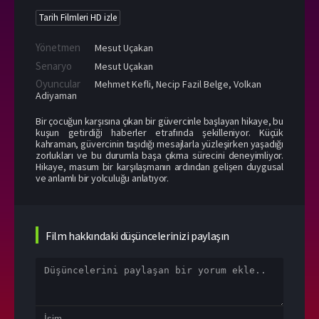
Tarih Filmleri HD izle
Yönetmen
Mesut Uçakan
Senaryo
Mesut Uçakan
Oyuncular
Mehmet Kefli
,
Necip Fazil Belge
,
Volkan
Adiyaman
Bir çocuğun karşısına çıkan bir güvercinle başlayan hikaye, bu
kuşun getirdiği haberler etrafında şekilleniyor. Küçük
kahraman, güvercinin taşıdığı mesajlarla yüzleşirken yaşadığı
zorlukları ve bu durumla başa çıkma sürecini deneyimliyor.
Hikaye, masum bir karşılaşmanın ardından gelişen duygusal
ve anlamlı bir yolculuğu anlatıyor.
Film hakkındaki düşüncelerinizi paylaşın