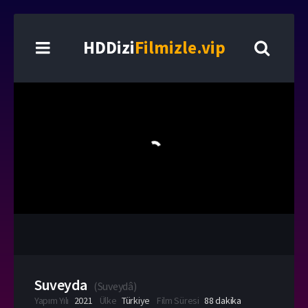
HDDizi
Filmizle.vip
Suveyda
(
Suveydâ
)
Yapım Yılı
2021
Ülke
Türkiye
Film Süresi
88 dakika