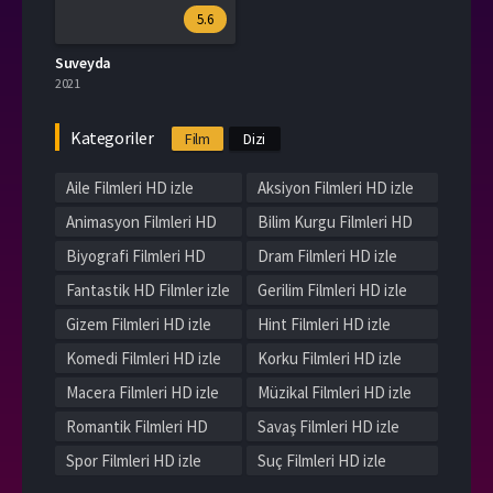
5.6
Suveyda
2021
Kategoriler
Film
Dizi
Aile Filmleri HD izle
Aksiyon Filmleri HD izle
Animasyon Filmleri HD
Bilim Kurgu Filmleri HD
izle
izle
Biyografi Filmleri HD
Dram Filmleri HD izle
izle
Fantastik HD Filmler izle
Gerilim Filmleri HD izle
Gizem Filmleri HD izle
Hint Filmleri HD izle
Komedi Filmleri HD izle
Korku Filmleri HD izle
Macera Filmleri HD izle
Müzikal Filmleri HD izle
Romantik Filmleri HD
Savaş Filmleri HD izle
izle
Spor Filmleri HD izle
Suç Filmleri HD izle