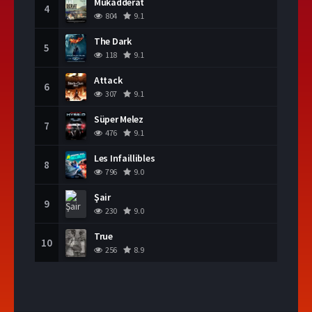
Mukadderat
4
804
9.1
The Dark
5
118
9.1
Attack
6
307
9.1
Süper Melez
7
476
9.1
Les Infaillibles
8
796
9.0
Şair
9
230
9.0
True
10
256
8.9