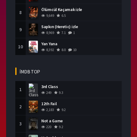
Ölümcül Kaçamak izle
8
9,649
6.5
Sapkın (Heretic) izle
9
8,969
7.1
1
Yan Yana
10
8,392
8.0
10
İMDB TOP
3rd Class
1
249
9.3
12th Fail
2
2,183
9.2
Not a Game
3
220
9.2