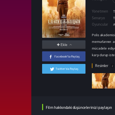
Yönetmen
Senaryo
T
Oyuncular
Polis akademisi
memurlarının a
Ekle
mücadele ediyor
karşı durup iste
Facebook'ta Paylaş
Resimler
2
Twitter'da Paylaş
Film hakkındaki düşüncelerinizi paylaşın