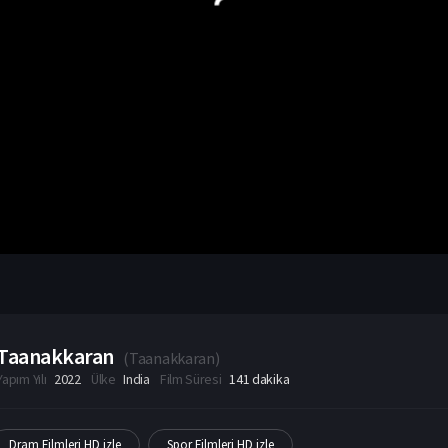
Taanakkaran
(
Taanakkaran
)
Yapım Yılı
2022
Ülke
India
Film Süresi
141 dakika
Dram Filmleri HD izle
Spor Filmleri HD izle