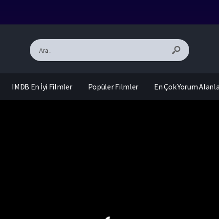
IMDB En İyi Filmler
Popüler Filmler
En Çok Yorum Alanl