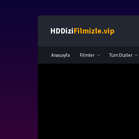
HDDizi
Filmizle.vip
Anasayfa
Filmler
Tüm Diziler