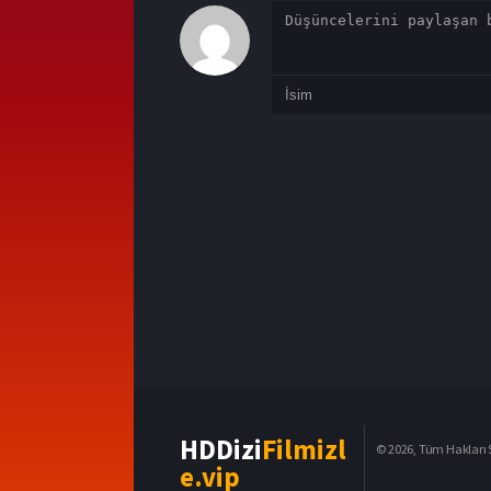
HDDizi
Filmizl
© 2026, Tüm Hakları S
e.vip