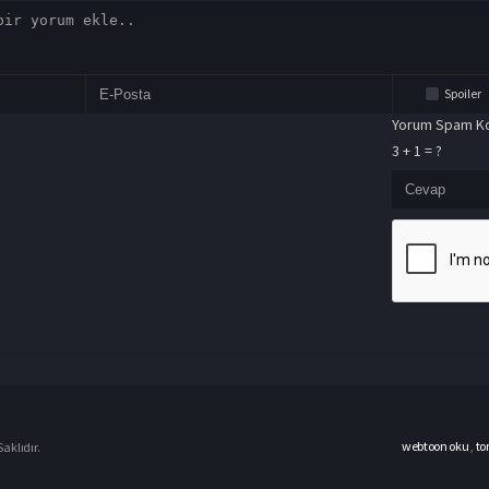
Spoiler
Yorum Spam Ko
3 + 1 = ?
webtoon oku
,
to
aklıdır.