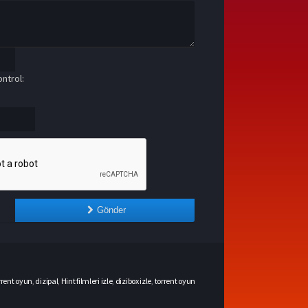
ntrol:
Gönder
rrent oyun
,
dizipal
,
Hint filmleri izle
,
dizibox izle
,
torrent oyun