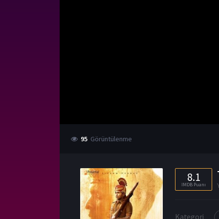
95
Görüntülenme
8.1
IMDB Puanı
Kategori