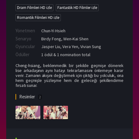
Dram Filmleri HD izle
Fantastik HD Filmler izle
Romantik Filmleri HD izle
Yönetmen
Chun-Yi Hsieh
Senaryo
Birdy Fong, Wen-Kai Shen
Oyuncular
Jasper Liu
,
Vera Yen
,
Vivian Sung
Ödüller
1 ödül & 1 nomination total
Cheng-hsiang, beklenmedik bir şekilde geçmişe dönerek
lise arkadaşının aynı hatayı tekrarlamasını önlemeye karar
verir. Zamanın akışını değiştirmek için çıktığı bu yolculuk, ona
hem geçmişle yüzleşme hem de geleceği şekillendirme
fırsatı sunar.
Resimler
2