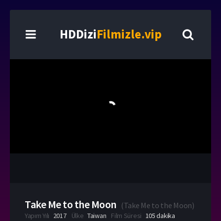
HDDizi
Filmizle.vip
Take Me to the Moon
(
Take Me to the Moon
)
Yapım Yılı
2017
Ülke
Taiwan
Film Süresi
105 dakika