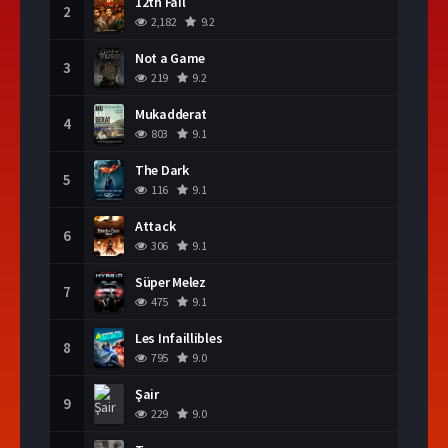
12th Fail
2
2,182
9.2
Not a Game
3
219
9.2
Mukadderat
4
803
9.1
The Dark
5
116
9.1
Attack
6
306
9.1
Süper Melez
7
475
9.1
Les Infaillibles
8
795
9.0
Şair
9
229
9.0