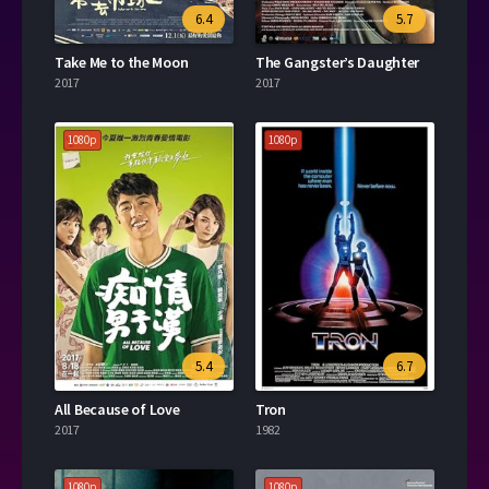
6.4
5.7
Take Me to the Moon
The Gangster’s Daughter
2017
2017
1080p
1080p
5.4
6.7
All Because of Love
Tron
2017
1982
1080p
1080p