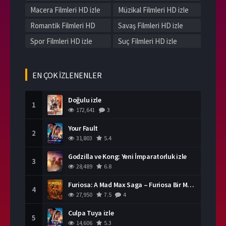
Macera Filmleri HD izle
Müzikal Filmleri HD izle
Romantik Filmleri HD
Savaş Filmleri HD izle
izle
Spor Filmleri HD izle
Suç Filmleri HD izle
Tarih Filmleri HD izle
Western Filmleri HD izle
Yerli Filmleri HD izle
EN ÇOK İZLENENLER
Doğulu izle
1
172,641
3
Your Fault
2
31,803
5.4
Godzilla ve Kong: Yeni İmparatorluk izle
3
28,489
6.8
Furiosa: A Mad Max Saga – Furiosa Bir Mad Max Destanı
4
27,950
7.5
4
Culpa Tuya izle
5
14,606
5.3