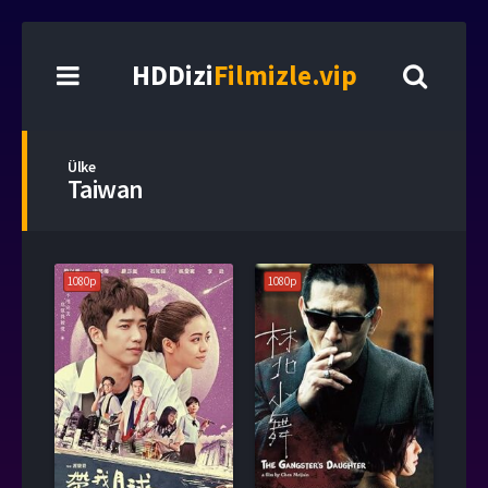
HDDizi
Filmizle.vip
Ülke
Taiwan
1080p
1080p