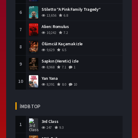
Stiletto “A Pink Family Tragedy“
6
13,656
6.8
Alien: Romulus
7
10,242
7.2
Ölümcül Kaçamak izle
8
9,629
6.5
Sapkın (Heretic) izle
9
8,968
7.1
1
Yan Yana
10
8,391
8.0
10
İMDB TOP
3rd Class
1
247
9.3