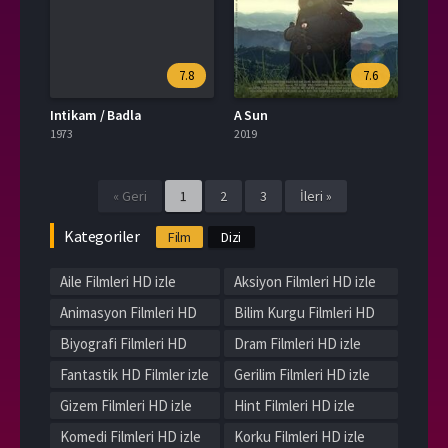
7.8
7.6
Intikam / Badla
A Sun
1973
2019
« Geri
1
2
3
İleri »
Kategoriler
Film
Dizi
Aile Filmleri HD izle
Aksiyon Filmleri HD izle
Animasyon Filmleri HD
Bilim Kurgu Filmleri HD
izle
izle
Biyografi Filmleri HD
Dram Filmleri HD izle
izle
Fantastik HD Filmler izle
Gerilim Filmleri HD izle
Gizem Filmleri HD izle
Hint Filmleri HD izle
Komedi Filmleri HD izle
Korku Filmleri HD izle