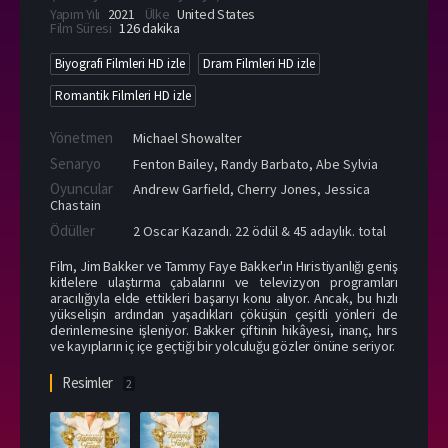
Yapım Yılı
2021
Ülke
United States
Film Süresi
126 dakika
Biyografi Filmleri HD izle
Dram Filmleri HD izle
Romantik Filmleri HD izle
Yönetmen
Michael Showalter
Senaryo
Fenton Bailey, Randy Barbato, Abe Sylvia
Oyuncular
Andrew Garfield
,
Cherry Jones
,
Jessica
Chastain
Ödüller
2 Oscar Kazandı. 22 ödül & 45 adaylık. total
Film, Jim Bakker ve Tammy Faye Bakker'ın Hıristiyanlığı geniş
kitlelere ulaştırma çabalarını ve televizyon programları
aracılığıyla elde ettikleri başarıyı konu alıyor. Ancak, bu hızlı
yükselişin ardından yaşadıkları çöküşün çeşitli yönleri de
derinlemesine işleniyor. Bakker çiftinin hikâyesi, inanç, hırs
ve kayıpların iç içe geçtiği bir yolculuğu gözler önüne seriyor.
Resimler
2