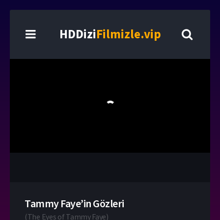
HDDizi
Filmizle.vip
Tammy Faye’in Gözleri
(
The Eyes of Tammy Faye
)