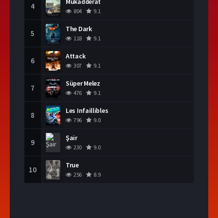
Mukadderat
4
804
9.1
The Dark
5
118
9.1
Attack
6
307
9.1
Süper Melez
7
476
9.1
Les Infaillibles
8
796
9.0
Şair
9
230
9.0
True
10
256
8.9