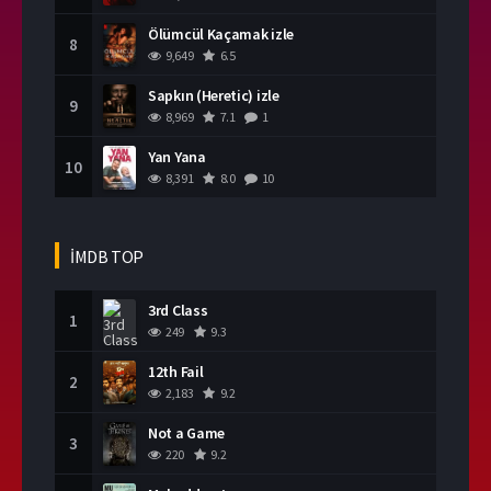
Ölümcül Kaçamak izle
8
9,649
6.5
Sapkın (Heretic) izle
9
8,969
7.1
1
Yan Yana
10
8,391
8.0
10
İMDB TOP
3rd Class
1
249
9.3
12th Fail
2
2,183
9.2
Not a Game
3
220
9.2