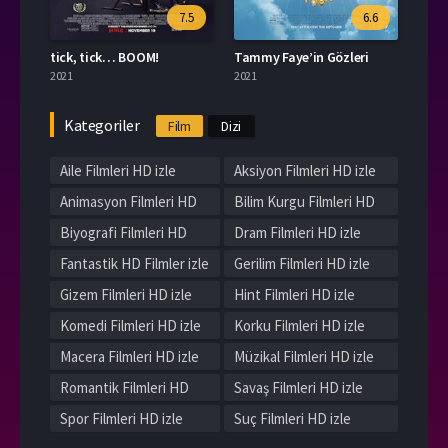
7.5
6.6
tick, tick… BOOM!
Tammy Faye’in Gözleri
2021
2021
Kategoriler
Film
Dizi
Aile Filmleri HD izle
Aksiyon Filmleri HD izle
Animasyon Filmleri HD
Bilim Kurgu Filmleri HD
izle
izle
Biyografi Filmleri HD
Dram Filmleri HD izle
izle
Fantastik HD Filmler izle
Gerilim Filmleri HD izle
Gizem Filmleri HD izle
Hint Filmleri HD izle
Komedi Filmleri HD izle
Korku Filmleri HD izle
Macera Filmleri HD izle
Müzikal Filmleri HD izle
Romantik Filmleri HD
Savaş Filmleri HD izle
izle
Spor Filmleri HD izle
Suç Filmleri HD izle