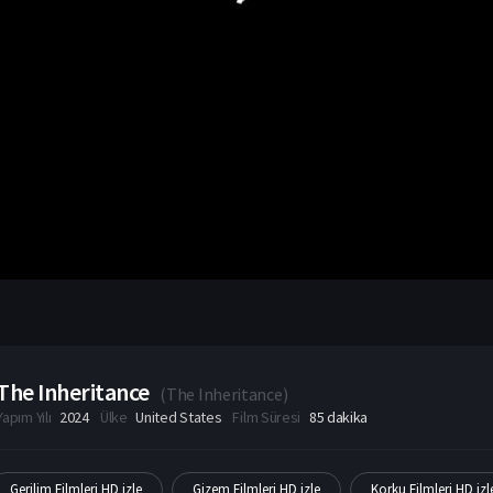
The Inheritance
(
The Inheritance
)
Yapım Yılı
2024
Ülke
United States
Film Süresi
85 dakika
Gerilim Filmleri HD izle
Gizem Filmleri HD izle
Korku Filmleri HD izl