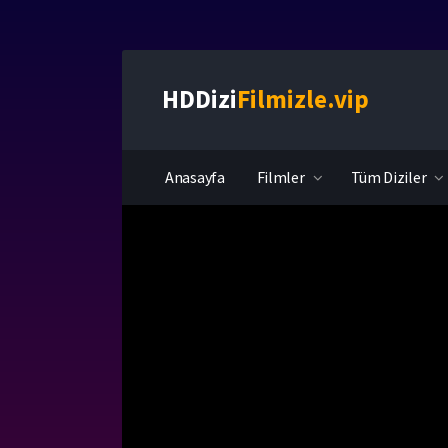
HDDizi
Filmizle.vip
Anasayfa
Filmler
Tüm Diziler