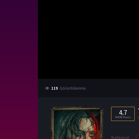
119
Görüntülenme
4.7
IMDB Puanı
Kategori