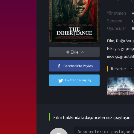
Yönetmen
A
Senaryo
C
Oyuncular
Film, Doğu Avrup
Hikaye, geçmişin
Ekle
ince çizgi ustalı
Facebook'ta Paylaş
Resimler
2
Twitter'da Paylaş
Film hakkındaki düşüncelerinizi paylaşın