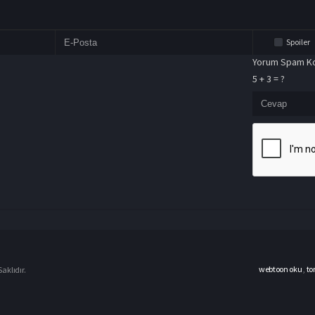
Spoiler
Yorum Spam Ko
5 + 3 = ?
webtoon oku
,
to
aklıdır.