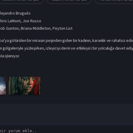
lejandro Brugués
hris LaMont, Joe Russo
Bob Gunton
,
Briana Middleton
,
Peyton List
a'ya götürülen bir mirasın peşinden giden bir kadının, karanlık ve rahatsız edici 
 gölgeleriyle yüzleşirken, izleyiciyi derin ve etkileyici bir yolculuğa davet edi
kla işleniyor.