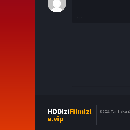
HDDizi
Filmizl
© 2026, Tüm Hakları S
e.vip