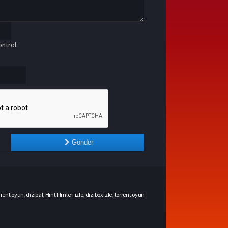
ntrol:
Gönder
rrent oyun
,
dizipal
,
Hint filmleri izle
,
dizibox izle
,
torrent oyun