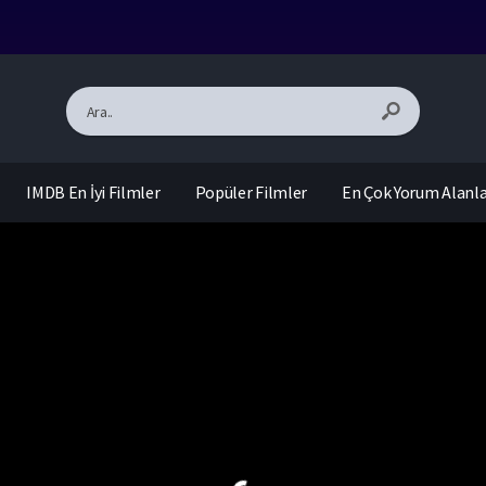
IMDB En İyi Filmler
Popüler Filmler
En Çok Yorum Alanl