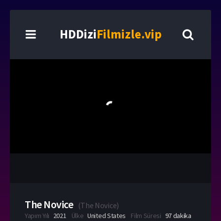
HDDizi
Filmizle.vip
The Novice
(
The Novice
)
Yapım Yılı
2021
Ülke
United States
Film Süresi
97 dakika