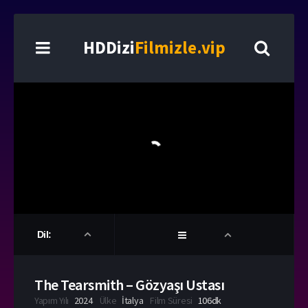
HDDizi
Filmizle.vip
Dil:
The Tearsmith – Gözyaşı Ustası
Yapım Yılı
2024
Ülke
İtalya
Film Süresi
106dk