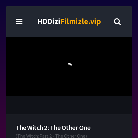
HDDizi
Filmizle.vip
The Witch 2: The Other One
(
The Witch: Part 2 - The Other One
)