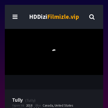
HDDizi
Filmizle.vip
Tully
(
Tully
)
Yapım Yılı
2018
Ülke
Canada
,
United States