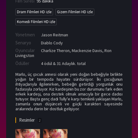
Film Süresi
95 dakika
Dram Filmleri HD izle
Gizem Filmleri HD izle
Komedi Filmleri HD izle
Yönetmen
Jason Reitman
Senaryo
Diablo Cody
Oyuncular
Charlize Theron
,
Mackenzie Davis
,
Ron
Livingston
Ödüller
4 ödül & 31 Adaylık. total
Marlo, üç çocuk annesi olarak yeni doğan bebeğiyle birlikte
yoğun bir tempoda hayatını sürdürüyor. İki çocuğunun
ihtiyaçlarıyla ilgilenirken, bebeğin getirdiği yorgunluk onu
fazlasıyla zorluyor. Kız kardeşinin bu zor durumunu fark eden
erkek kardeşi, ona destek olmak amacıyla bir gece dadısı
tutuyor. Başta genç dadı Tully'e karşı temkinli yaklaşan Marlo,
zamanla onun düşünceli ve güçlü karakteri sayesinde
aralarında derin bir dostluk gelişiyor.
Resimler
2