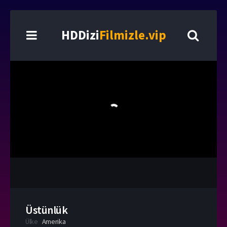
HDDizi
Filmizle.vip
Üstünlük
Ülke
Amerika