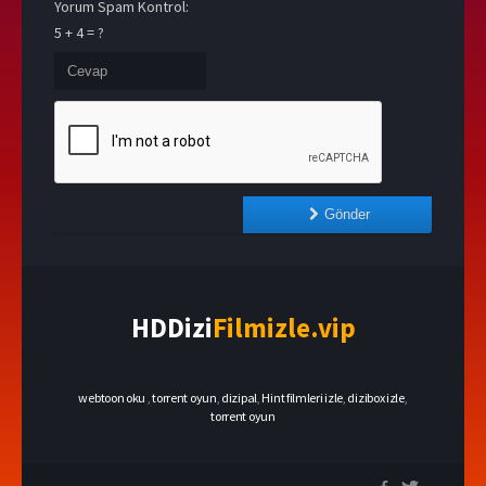
Yorum Spam Kontrol:
5 + 4 = ?
Gönder
HDDizi
Filmizle.vip
webtoon oku
,
torrent oyun
,
dizipal
,
Hint filmleri izle
,
dizibox izle
,
torrent oyun