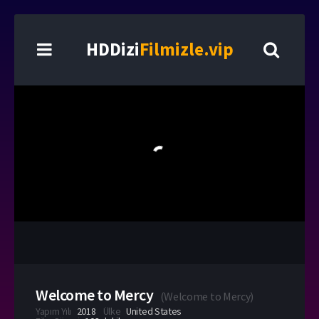
HDDizi
Filmizle.vip
Welcome to Mercy
(
Welcome to Mercy
)
Yapım Yılı
2018
Ülke
United States