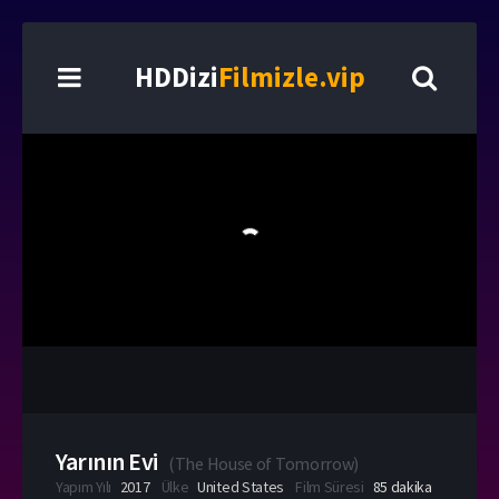
HDDizi
Filmizle.vip
Yarının Evi
(
The House of Tomorrow
)
Yapım Yılı
2017
Ülke
United States
Film Süresi
85 dakika