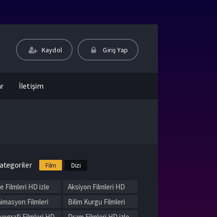
Kaydol
Giriş Yap
ar
İletişim
ategoriler
Film
Dizi
le Filmleri HD izle
Aksiyon Filmleri HD
izle
imasyon Filmleri
Bilim Kurgu Filmleri
 izle
HD izle
yografi Filmleri HD
Dram Filmleri HD izle