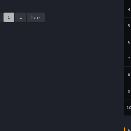
4
1
2
İleri »
5
6
7
8
9
1