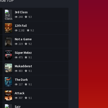
MDB TOP
3rd Class
248
9.3
12th Fail
2,182
9.2
Not a Game
219
9.2
Süper Melez
475
9.1
Mukadderat
803
9.1
The Dark
117
9.1
Attack
307
9.1
Şair