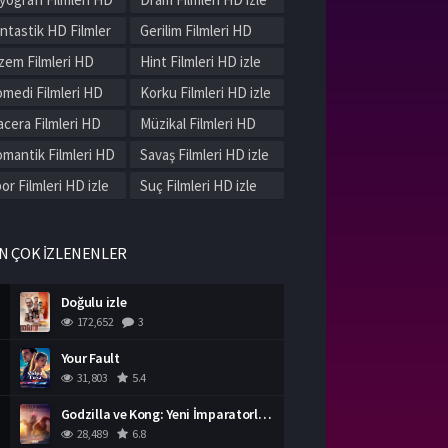
le
ntastik HD Filmler
Gerilim Filmleri HD
le
izle
zem Filmleri HD
Hint Filmleri HD izle
le
medi Filmleri HD
Korku Filmleri HD izle
le
cera Filmleri HD
Müzikal Filmleri HD
le
izle
mantik Filmleri HD
Savaş Filmleri HD izle
le
or Filmleri HD izle
Suç Filmleri HD izle
rih Filmleri HD izle
Western Filmleri HD
izle
rli Filmleri HD izle
N ÇOK İZLENENLER
Doğulu izle
172,652
3
Your Fault
31,803
5.4
Godzilla ve Kong: Yeni İmparatorluk izle
28,489
6.8