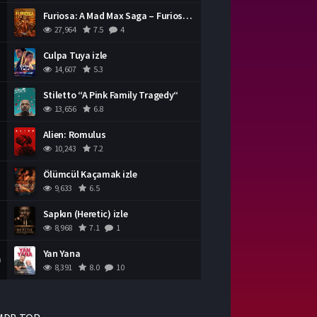
Furiosa: A Mad Max Saga – Furiosa Bir Mad Max Destanı
27,964
7.5
4
Culpa Tuya izle
14,607
5.3
Stiletto “A Pink Family Tragedy“
13,656
6.8
Alien: Romulus
10,243
7.2
Ölümcül Kaçamak izle
9,633
6.5
Sapkın (Heretic) izle
8,968
7.1
1
Yan Yana
0
8,391
8.0
10