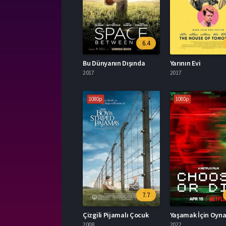
6.4
Bu Dünyanın Dışında
Yarının Evi
2017
2017
1080p
1080p
7.7
Çizgili Pijamalı Çocuk
Yaşamak İçin Oyn
2008
2022