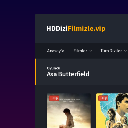
HDDizi
Filmizle.vip
Anasayfa
Filmler
Tüm Diziler
Oyuncu
Asa Butterfield
1080p
1080p