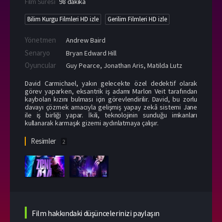
Film Süresi
98 dakika
Bilim Kurgu Filmleri HD izle
Gerilim Filmleri HD izle
Yönetmen
Andrew Baird
Senaryo
Bryan Edward Hill
Oyuncular
Guy Pearce
,
Jonathan Aris
,
Matilda Lutz
David Carmichael, yakın gelecekte özel dedektif olarak
görev yaparken, eksantrik iş adamı Marlon Veit tarafından
kaybolan kızını bulması için görevlendirilir. David, bu zorlu
davayı çözmek amacıyla gelişmiş yapay zekâ sistemi Jane
ile iş birliği yapar. İkili, teknolojinin sunduğu imkanları
kullanarak karmaşık gizemi aydınlatmaya çalışır.
Resimler
2
Film hakkındaki düşüncelerinizi paylaşın