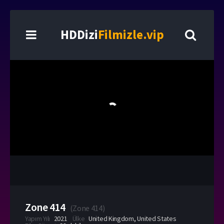
HDDizi
Filmizle.vip
Zone 414
(
Zone 414
)
Yapım Yılı
2021
Ülke
United Kingdom
,
United States