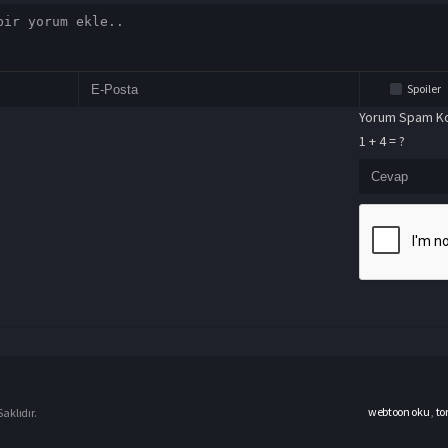
Spoiler
Yorum Spam Ko
1 + 4 = ?
webtoon oku
,
to
aklıdır.