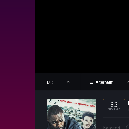
Dil:
Alternatif:
6.3
IMDB Puanı
Kategori