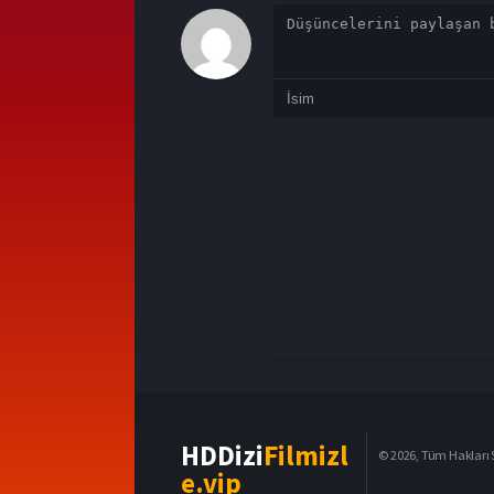
HDDizi
Filmizl
© 2026, Tüm Hakları S
e.vip