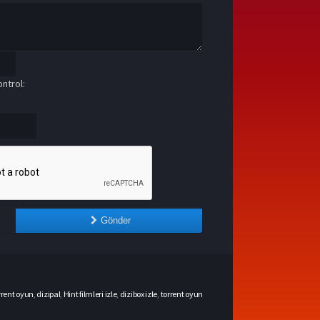
ntrol:
Gönder
rrent oyun
,
dizipal
,
Hint filmleri izle
,
dizibox izle
,
torrent oyun