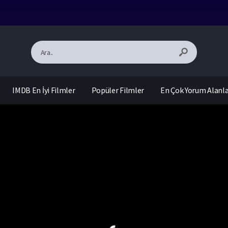
IMDB En İyi Filmler
Popüler Filmler
En Çok Yorum Alanl