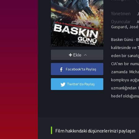
Yönetmen
Oyuncular
A
Gaspard
,
José
Baskın Günü - Ba
kalitesinde ve T
Ekle
eden bir sanatç
CIA’nın bir num
Facebook'ta Paylaş
zamanda Michae
komployu açığa 
Twitter'da Paylaş
uzmanlığından f
hedef olduğunu v
Film hakkındaki düşüncelerinizi paylaşın