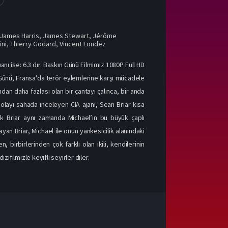
James Harris
,
James Stewart
,
Jérôme
ini
,
Thierry Godard
,
Vincent Londez
anı ise: 6.3 dır. Baskın Günü Filmimiz 1080P Full HD
ın Günü, Fransa'da terör eylemlerine karşı mücadele
dan daha fazlası olan bir çantayı çalınca, bir anda
 olayı sahada inceleyen CIA ajanı, Sean Briar kısa
 Briar aynı zamanda Michael’ın bu büyük çaplı
yan Briar, Michael ile onun yankesicilik alanındaki
 birbirlerinden çok farklı olan ikili, kendilerinin
filmizle keyifli seyirler diler.