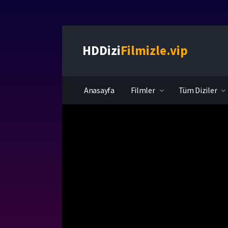
HDDizi
Filmizle.vip
Anasayfa
Filmler
Tüm Diziler