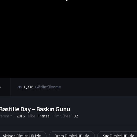
1,276
Görüntülenme
Bastille Day – Baskın Günü
Yapım Yılı
2016
Ülke
Fransa
Film Süresi
92
Aksiyon Filmleri HD izle
Dram Filmleri HD izle
Suç Filmleri HD izle