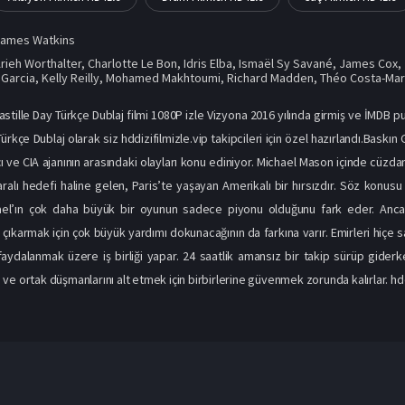
James Watkins
rieh Worthalter
,
Charlotte Le Bon
,
Idris Elba
,
Ismaël Sy Savané
,
James Cox
,
 Garcia
,
Kelly Reilly
,
Mohamed Makhtoumi
,
Richard Madden
,
Théo Costa-Mar
stille Day Türkçe Dublaj filmi 1080P izle Vizyona 2016 yılında girmiş ve İMDB pu
ürkçe Dublaj olarak siz hddizifilmizle.vip takipcileri için özel hazırlandı.Bask
ı ve CIA ajanının arasındaki olayları konu ediniyor. Michael Mason içinde cüzdan
aralı hedefi haline gelen, Paris’te yaşayan Amerikalı bir hırsızdır. Söz konusu
l’ın çok daha büyük bir oyunun sadece piyonu olduğunu fark eder. Ancak
çıkarmak için çok büyük yardımı dokunacağının da farkına varır. Emirleri hiçe sa
aydalanmak üzere iş birliği yapar. 24 saatlik amansız bir takip sürüp giderken,
e ortak düşmanlarını alt etmek için birbirlerine güvenmek zorunda kalırlar. hddizi